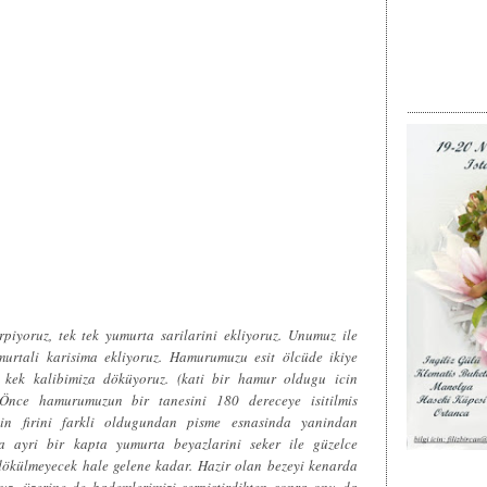
irpiyoruz, tek tek yumurta sarilarini ekliyoruz. Unumuz ile
murtali karisima ekliyoruz. Hamurumuzu esit ölcüde ikiye
s kek kalibimiza döküyoruz. (kati bir hamur oldugu icin
) Önce hamurumuzun bir tanesini 180 dereceye isitilmis
sin firini farkli oldugundan pisme esnasinda yanindan
da ayri bir kapta yumurta beyazlarini seker ile güzelce
e dökülmeyecek hale gelene kadar. Hazir olan bezeyi kenarda
uz, üzerine de bademlerimizi serpistirdikten sonra onu da