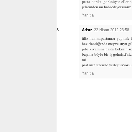
pasta harika görünüyor ellerin
jelatinden mi bahsediyorsunuz a
Yanıtla
Adsız
22 Nisan 2012 23:58
filiz hanım;pastanızı yapmak i
hazırlandığında meyve suyu gi
jöle kıvamını pasta kekinin ü
başıma böyle bir iş gelmişti)si
mi
pastanın üzerine yerleştiriyors
Yanıtla