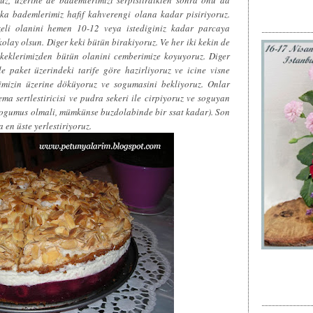
ika bademlerimiz hafif kahverengi olana kadar pisiriyoruz.
ezeli olanini hemen 10-12 veya istediginiz kadar parcaya
kolay olsun. Diger keki bütün birakiyoruz. Ve her iki kekin de
 keklerimizden bütün olanini cemberimize koyuyoruz. Diger
le paket üzerindeki tarife göre hazirliyoruz ve icine visne
imizin üzerine döküyoruz ve sogumasini bekliyoruz. Onlar
a sertlestiricisi ve pudra sekeri ile cirpiyoruz ve soguyan
e sogumus olmali, mümkünse buzdolabinde bir ssat kadar). Son
 en üste yerlestiriyoruz.