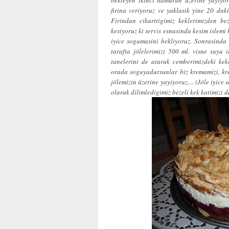
firina veriyoruz ve yaklasik yine 20 dak
Firindan cikarttigimiz keklerimizden b
kesiyoruz ki servis esnasinda kesim islemi 
iyice sogumasini bekliyoruz. Sonrasinda
tarafta jölelerimizi 500 ml. visne suyu i
tanelerini de atarak cemberimizdeki kek
orada soguyadursunlar biz kremamizi, krem
jölemizin üzerine yayiyoruz.... (Jöle iyic
olarak dilimledigimiz bezeli kek katimizi da