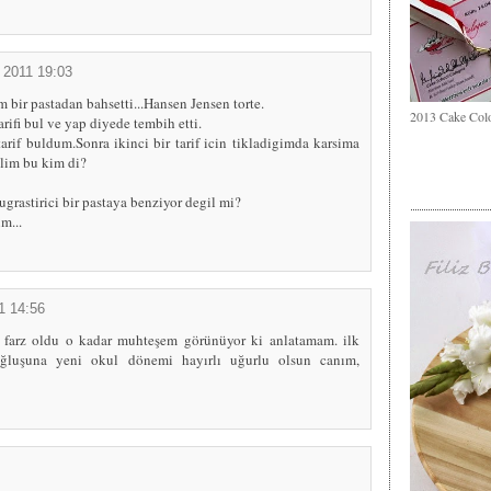
 2011 19:03
m bir pastadan bahsetti...Hansen Jensen torte.
2013 Cake Col
arifi bul ve yap diyede tembih etti.
rif buldum.Sonra ikinci bir tarif icin tikladigimda karsima
alim bu kim di?
grastirici bir pastaya benziyor degil mi?
m...
1 14:56
ı farz oldu o kadar muhteşem görünüyor ki anlatamam. ilk
Oğluşuna yeni okul dönemi hayırlı uğurlu olsun canım,