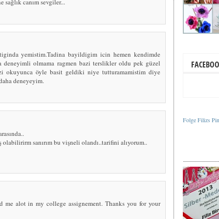
e sağlık canım sevgiler...
ptiginda yemistim.Tadina bayildigim icin hemen kendimde
 deneyimli olmama ragmen bazi terslikler oldu pek güzel
FACEBO
zi okuyunca öyle basit geldiki niye tutturamamistim diye
 daha deneyeyim.
Folge Filizs Pi
rasında..
 olabilirirm sanırım bu vişneli olandı..tarifini alıyorum..
ed me alot in my college assignement. Thanks you for your