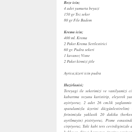
Beze icin;
4 adet yumurta beyazi
150 gr Toz seker
80 gr File Badem
Krema icin;
400 ml. Krema
2 Paket Krema Sertlestirici
60 gr. Pudra sekeri
1 kavanoz Visne
2 Paket kirmizi jöle
Ayrica;üzeri icin pudra
Hazirlanisi;
Tereyagi ile sekerimizi ve vanilyamizi c
kabartma tozunu karistirip, eleyerek yu
ayiriyoruz. 2 adet 26 cm.lik yaglanmi
spatulamizla üzerini düzgünlestirelim
firinimizda yaklasik 20 dakika (herke
ayrilmayin) pisiriyoruz. Pisme esnasin
cirpiyoruz. Taki kabi ters cevirdiginizd
bekleyen ikinci hamurun üzerine yayiyor