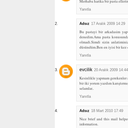
Merhaba harika bir pasta ellerin
Yanıtla
Adsız
17 Aralık 2009 14:29
Bu pastayi bir arkadasim ya
denedim.Ama pasta konusunda
olmadi.Simdi sizin anlatimini
düsündüm.Ben en iyisi bir kez
Yanıtla
evcilik
20 Aralık 2009 14:44
Kesinlikle yapmam gerekenler a
bir iki yorum yazdım karıştırmış
selamlar..
Yanıtla
Adsız
18 Mart 2010 17:49
Nice brief and this mail help
information.