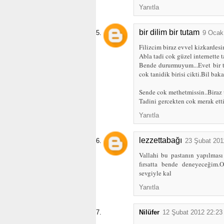
Yanıtla
bir dilim bir tutam
9 Ocak
Filizcim biraz evvel kizkardesi
Abla tadi cok güzel internette t
Bende dururmuyum...Evet bir ta
cok tanidik birisi cikti.Bil bak
Sende cok methetmissin..Biraz u
Tadini gercekten cok merak etti
Yanıtla
lezzettabağı
23 Şubat 201
Vallahi bu pastanın yapılmas
fırsatta bende deneyeceğim.
sevgiyle kal
Yanıtla
Nilüfer
12 Şubat 2012 22:23