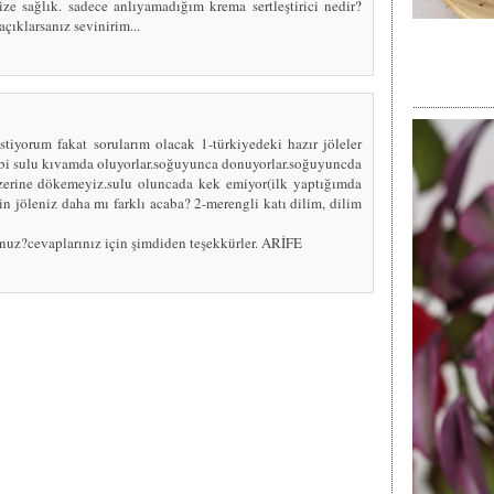
ize sağlık. sadece anlıyamadığım krema sertleştirici nedir?
çıklarsanız sevinirim...
stiyorum fakat sorularım olacak 1-türkiyedeki hazır jöleler
bi sulu kıvamda oluyorlar.soğuyunca donuyorlar.soğuyuncda
zerine dökemeyiz.sulu oluncada kek emiyor(ilk yaptığımda
zin jöleniz daha mı farklı acaba? 2-merengli katı dilim, dilim
unuz?cevaplarınız için şimdiden teşekkürler. ARİFE