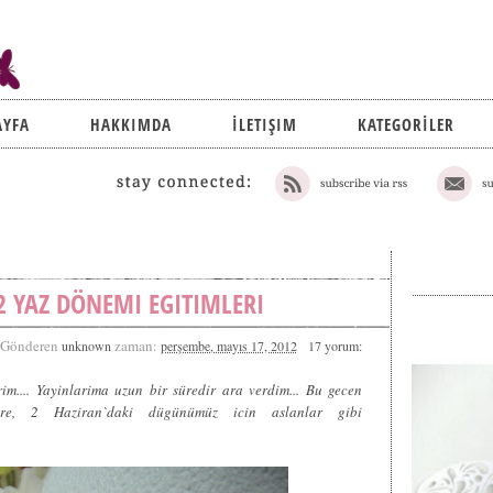
AYFA
HAKKIMDA
İLETIŞIM
KATEGORİLER
2 YAZ DÖNEMI EGITIMLERI
Gönderen
zaman:
unknown
perşembe, mayıs 17, 2012
17 yorum:
im.... Yayinlarima uzun bir süredir ara verdim... Bu gecen
re, 2 Haziran`daki dügünümüz icin aslanlar gibi