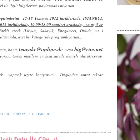
eri
ile ilgili bilgilerimi paylasmak istiyorum.
gitimlerini 17-18 Temmuz 2012 tarihlerinde, ISTANBUL
012 tarihlerinde, 10.00/18.00 saatleri arasinda, en az 5`er
rkli cicek (Lilyum, Sakayik, Ebegümeci, Orkide, vs...)
rultusunda, ayri bir kategoride programliyorum...
teacake@online.de
big@rue.net
imin, bana,
veya
yorum. Gelen maillere en kisa sürede detayli olarak cevap
cek yapmak üzere kaciyorum.... Dügünden sonra tekrar
EKLER
,
TÜRKIYE EGITIMLERI
icek Dolu Üc Gün..:)