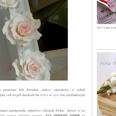
2013 Cake Col
ün pastasini bile bitirdim, sadece cupcakeler ve nikah
afta, cok sevgili kardeslerim
Zehra
ve
Ayse
`nin yardimlariyla
masi asamasinda, amatörce cektigim, birkac kareyi ve siz
elen yogun talepler üzerine,
YAZ DÖNEMI IZMIR ve