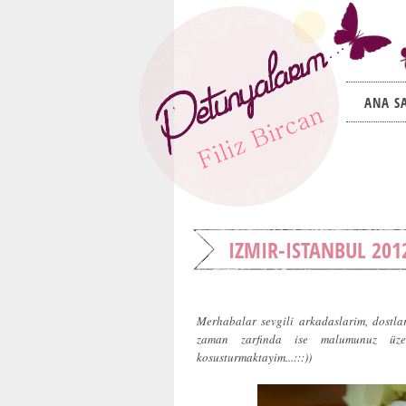
ANA S
IZMIR-ISTANBUL 201
Merhabalar sevgili arkadaslarim, dostlar
zaman zarfinda ise malumunuz üze
kosusturmaktayim...:::))