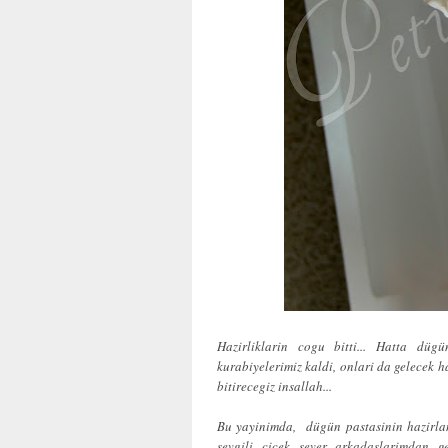
Hazirliklarin cogu bitti... Hatta düg
kurabiyelerimiz kaldi, onlari da gelecek h
bitirecegiz insallah...
Bu yayinimda, dügün pastasinin hazirlan
sevgili cicek sever arkadaslarimdan g