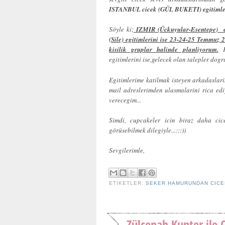
ISTANBUL cicek (GÜL BUKETI) egitiml
Söyle ki;
IZMIR (Ückuyular-Esentepe) e
(Sile) egitimlerini ise 23-24-25 Temmuz 2
kisilik gruplar halinde planliyorum.
Fa
egitimlerini ise,gelecek olan talepler dog
Egitimlerime katilmak isteyen arkadaslar
mail adreslerimden ulasmalarini rica edi
verecegim...
Simdi, cupcakeler icin biraz daha ci
görüsebilmek dilegiyle...:::))
Sevgilerimle,
ETIKETLER:
SEKER HAMURUNDAN CIC
Zülcenah Kunter ile C