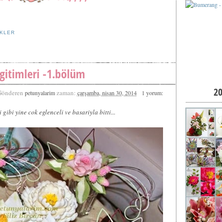
EKLER
gitimleri -1.bölüm
2
Gönderen
zaman:
petunyalarim
çarşamba, nisan 30, 2014
1 yorum:
gibi yine cok eglenceli ve basariyla bitti...