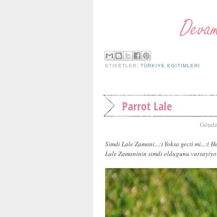
ETIKETLER:
TÜRKIYE EGITIMLERI
Parrot Lale
Gönde
Simdi Lale Zamani...:) Yoksa gecti mi...:(
Lale Zamaninin simdi oldugunu varsayiyor