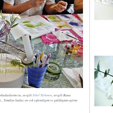
arkadaslarim ise, sevgili
Sibel Türkmen
, sevgili Rana
... Simdiye kadar, en cok eglendigim ve güldügüm egitim