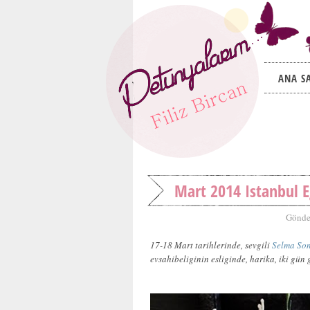
ANA S
Mart 2014 Istanbul E
Gönde
17-18 Mart tarihlerinde, sevgili
Selma So
evsahibeliginin esliginde, harika, iki gün g