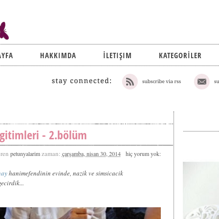
AYFA
HAKKIMDA
İLETIŞIM
KATEGORİLER
gitimleri - 2.bölüm
ren
zaman:
petunyalarim
çarşamba, nisan 30, 2014
hiç yorum yok:
nay
hanimefendinin evinde, nazik ve simsicacik
ecirdik...