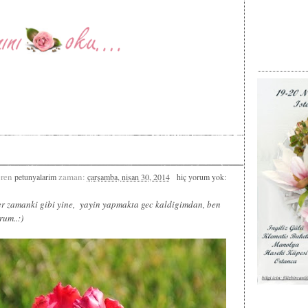
ren
zaman:
petunyalarim
çarşamba, nisan 30, 2014
hiç yorum yok:
 Her zamanki gibi yine, yayin yapmakta gec kaldigimdan, ben
um..:)