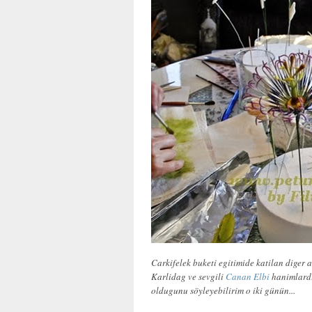
Carkifelek buketi egitimide katilan diger 
Karlidag ve sevgili
Canan Elbi
hanimlardi
oldugunu söyleyebilirim o iki günün...