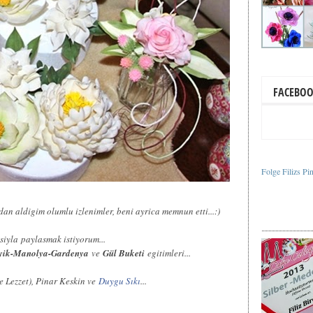
FACEBO
Folge Filizs Pi
an aldigim olumlu izlenimler, beni ayrica memnun etti...:)
siyla
paylasmak istiyorum...
yik-Manolya-Gardenya
ve
Gül Buketi
egitimleri...
e Lezzet), Pinar Keskin ve
Duygu Sıkı
...