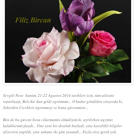
Sevgili Nese hanim, 21-22 Agustos 2014 tarihleri icin, tüm ailesini
toparlayip, Belcika`dan geldi egitimime... O kadar gönülden istiyordu ki,
Sekerden Cicekleri ögrenmeyi ve bana güvenmisti...
Ben de bu güveni bosa cikarmamis olmaliyim ki, ayrilirken agzimiz
kulaklarimizdaydi... Yine yeni bir dostluk basladi, yine karsilikli bilgiler
alisverisi yapildi, yine sahane iki gün yasandi... Fazla söze gerek yok,