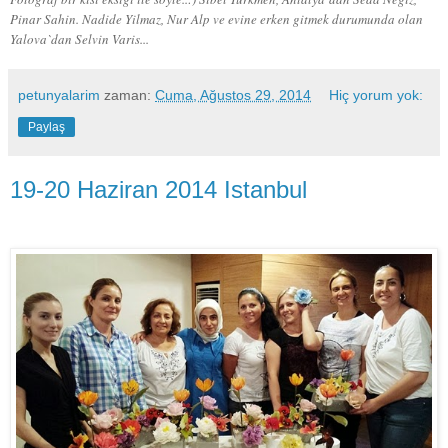
Pinar Sahin. Nadide Yilmaz, Nur Alp ve evine erken gitmek durumunda olan
Yalova`dan Selvin Varis...
petunyalarim
zaman:
Cuma, Ağustos 29, 2014
Hiç yorum yok:
Paylaş
19-20 Haziran 2014 Istanbul