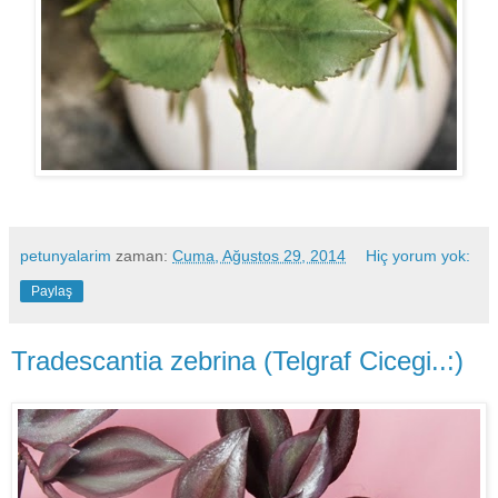
petunyalarim
zaman:
Cuma, Ağustos 29, 2014
Hiç yorum yok:
Paylaş
Tradescantia zebrina (Telgraf Cicegi..:)