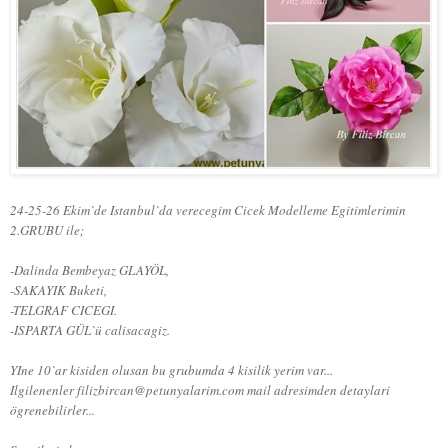
24-25-26 Ekim`de Istanbul`da verecegim Cicek Modelleme Egitimlerimin
2.GRUBU ile;
-Dalinda Bembeyaz GLAYÖL,
-SAKAYIK Buketi,
-TELGRAF CICEGI.
-ISPARTA GÜL`ü calisacagiz.
YIne 10`ar kisiden olusan bu grubumda 4 kisilik yerim var...
Ilgilenenler filizbircan@petunyalarim.com mail adresimden detaylari
ögrenebilirler...