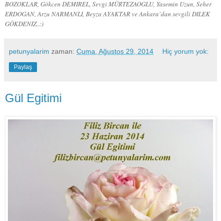
BOZOKLAR, Gökcen DEMIREL, Sevgi MÜRTEZAOGLU, Yasemin Uzun, Seher
ERDOGAN, Arzu NARMANLI, Beyza AYAKTAR ve Ankara`dan sevgili DILEK
GÖKDENIZ..:)
petunyalarim
zaman:
Cuma, Ağustos 29, 2014
Hiç yorum yok:
Paylaş
Gül Egitimi