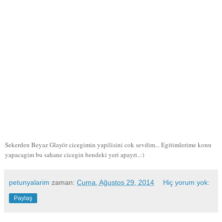
Sekerden Beyaz Glayör cicegimin yapilisini cok sevdim...
Egitimlerime konu
yapacagim bu sahane cicegin bendeki yeri apayri..:)
petunyalarim
zaman:
Cuma, Ağustos 29, 2014
Hiç yorum yok:
Paylaş