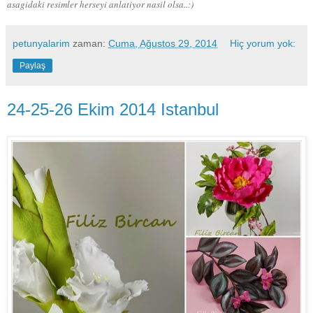
asagidaki resimler herseyi anlatiyor nasil olsa..:)
petunyalarim
zaman:
Cuma, Ağustos 29, 2014
Hiç yorum yok:
Paylaş
24-25-26 Ekim 2014 Istanbul