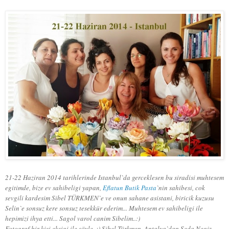
21-22 Haziran 2014 tarihlerinde Istanbul`da gerceklesen bu siradisi muhtesem
egitimde, bize ev sahibeligi yapan,
Eflatun Butik Pasta
`nin sahibesi, cok
sevgili kardesim Sibel TÜRKMEN`e ve onun sahane asistani, biricik kuzusu
Selin`e sonsuz kere sonsuz tesekkür ederim... Muhtesem ev sahibeligi ile
hepimizi ihya etti... Sagol varol canim Sibelim..:)
Fotograf bir kisi eksigi ile söyle..:) Sibel Türkmen, Antalya`dan Seda Negiz,