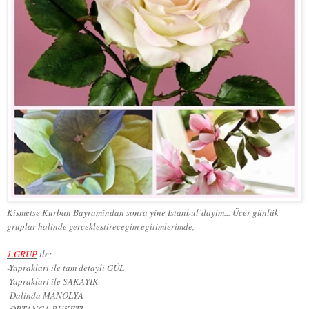
Kismetse Kurban Bayramindan sonra yine Istanbul`dayim... Ücer günlük
gruplar halinde gerceklestirecegim egitimlerimde,
1.GRUP
ile;
-Yapraklari ile tam detayli GÜL
-Yapraklari ile SAKAYIK
-Dalinda MANOLYA