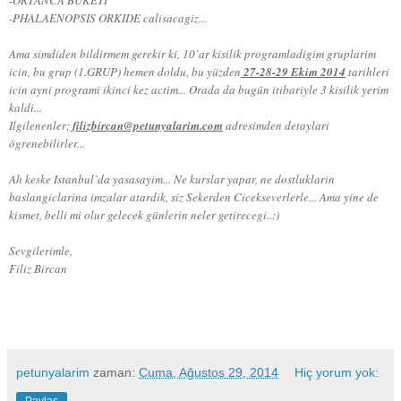
-ORTANCA BUKETI
-PHALAENOPSIS ORKIDE calisacagiz...
Ama simdiden bildirmem gerekir ki, 10`ar kisilik programladigim gruplarim
icin, bu grup (1.GRUP) hemen doldu, bu yüzden
27-28-29 Ekim 2014
tarihleri
icin ayni programi ikinci kez actim... Orada da bugün itibariyle 3 kisilik yerim
kaldi...
Ilgilenenler;
filizbircan@petunyalarim.com
adresimden detaylari
ögrenebilirler...
Ah keske Istanbul`da yasasayim... Ne kurslar yapar, ne dostluklarin
baslangiclarina imzalar atardik, siz Sekerden Cicekseverlerle... Ama yine de
kismet, belli mi olur gelecek günlerin neler getirecegi..:)
Sevgilerimle,
Filiz Bircan
petunyalarim
zaman:
Cuma, Ağustos 29, 2014
Hiç yorum yok: