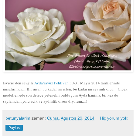
Isvicre`den sevgili
AydaYavuz Pehlivan
30-31 Mayis 2014 tarihlerinde
misafirimdi....
Bir insan bu kadar mi icten, bu kadar mi sevimli olur...
Cicek
modellemede son derece yetenekli buldugum Ayda hanima, bir kez de
sayfamdan, yolu acik ve aydinlik olsun diyorum...:)
petunyalarim
zaman:
Cuma, Ağustos 29, 2014
Hiç yorum yok:
Paylaş