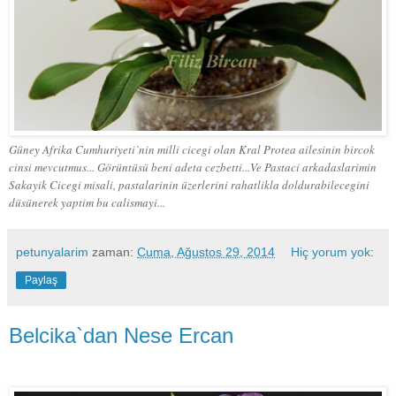
Güney Afrika
Cumhuriyeti`nin milli cicegi olan Kral Protea ailesinin bircok
cinsi mevcutmus... Görüntüsü beni adeta cezbetti...Ve Pastaci arkadaslarimin
Sakayik Cicegi misali, pastalarinin üzerlerini rahatlikla doldurabilecegini
düsünerek yaptim bu calismayi...
petunyalarim
zaman:
Cuma, Ağustos 29, 2014
Hiç yorum yok:
Paylaş
Belcika`dan Nese Ercan