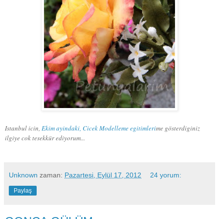
Istanbul icin,
Ekim ayindaki, Cicek Modelleme egitimleri
me gösterdiginiz
ilgiye cok tesekkür ediyorum...
Unknown
zaman:
Pazartesi, Eylül 17, 2012
24 yorum:
Paylaş