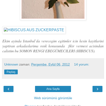
Ekim ayinda Istanbul`da verecegim egitimler icin kesin kayitlarini
yaptiran arkadaslarima renk konusunda fikir vermesi acisindan
calistim bu SOMON RENGI EBEGÜMECILERI (HIBISCUS).
Unknown
zaman:
Perşembe, Eylül 06, 2012
14 yorum:
Paylaş
‹
›
Ana Sayfa
Web sürümünü görüntüle