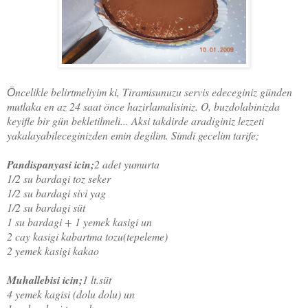
ncelikle belirtmeliyim ki, Tiramisunuzu servis edeceginiz günden
Ö
mutlaka en az 24 saat önce hazirlamalisiniz. O, buzdolabinizda
keyifle bir gün bekletilmeli... Aksi takdirde aradiginiz lezzeti
yakalayabileceginizden emin degilim. Simdi gecelim tarife;
Pandispanyasi icin;
2 adet yumurta
1/2 su bardagi toz seker
1/2 su bardagi sivi yag
1/2 su bardagi süt
1 su bardagi + 1 yemek kasigi un
2 cay kasigi kabartma tozu(tepeleme)
2 yemek kasigi kakao
Muhallebisi icin;
1 lt.süt
4 yemek kagisi (dolu dolu) un