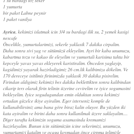
1 su bardagi toz seker
1 yumurta
bir paket Labne peynir
1 paket vanilya
Ayrica
, kekimizi islatmak icin 3/4 su bardagi ilik su, 2 yemek kasigi
nescafe
Öncelikle, yumurtalarimizi, sekerle yaklasik 7 dakika cirpalim.
Daha sonra sivi yag ve sütümüzü ekleyelim. Ayri bir kaba unumuzu,
kabartma tozu ve kakao ile eleyelim ve yumurtali karisima tahta bir
kepceyle yavas yavas ekleyerek karistiralim. Önceden yaglayip,
kagidimizi yayarak hazirladigimiz 26 cm.lik kalibimiza dökelim. Ve
170 dereceye isitilmis firinimizda yaklasik 30 dakika pisirelim.
Firindan aldigimiz kekimizi bes dakika beklettikten sonra kalibindan
cikarip ters olarak firin telinin üzerine cevirelim ve iyice sogumasini
bekleyelim. Iyice sogudugundan emin olduktan sonra kekimizi
ortadan güzelce ikiye ayiralim. Eger isterseniz komple de
kullanabilirsiniz ama bana göre biraz kalin oluyor. Bu yüzden iki
kata ayiralim ve birini daha sonra kullanilmak üzere saklayalim....
Diger tarafta kekimizin soguma asamasinda kremamizi
hazirlayalim. Bunun icin sütümüzün icine sekerimizi, unumuzu,
yumurtamizi katalim ve ocaga koymadan önce cirpma telimizle