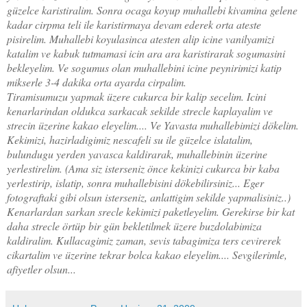
güzelce karistiralim. Sonra ocaga koyup muhallebi kivamina gelene
kadar cirpma teli ile karistirmaya devam ederek orta ateste
pisirelim. Muhallebi koyulasinca atesten alip icine vanilyamizi
katalim ve kabuk tutmamasi icin ara ara karistirarak sogumasini
bekleyelim. Ve sogumus olan muhallebini icine peynirimizi katip
mikserle 3-4 dakika orta ayarda cirpalim.
Tiramisumuzu yapmak üzere cukurca bir kalip secelim. Icini
kenarlarindan oldukca sarkacak sekilde strecle kaplayalim ve
strecin üzerine kakao eleyelim.... Ve Yavasta muhallebimizi dökelim.
Kekimizi, hazirladigimiz nescafeli su ile güzelce islatalim,
bulundugu yerden yavasca kaldirarak, muhallebinin üzerine
yerlestirelim. (Ama siz isterseniz önce kekinizi cukurca bir kaba
yerlestirip, islatip, sonra muhallebisini dökebilirsiniz... Eger
fotograftaki gibi olsun isterseniz, anlattigim sekilde yapmalisiniz..)
Kenarlardan sarkan srecle kekimizi paketleyelim. Gerekirse bir kat
daha strecle örtüp bir gün bekletilmek üzere buzdolabimiza
kaldiralim. Kullacagimiz zaman, sevis tabagimiza ters cevirerek
cikartalim ve üzerine tekrar bolca kakao eleyelim....
Sevgilerimle,
afiyetler olsun...