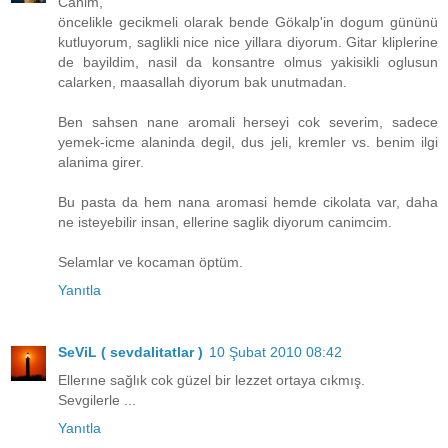
Canim,
öncelikle gecikmeli olarak bende Gökalp'in dogum gününü
kutluyorum, saglikli nice nice yillara diyorum. Gitar kliplerine
de bayildim, nasil da konsantre olmus yakisikli oglusun
calarken, maasallah diyorum bak unutmadan.
Ben sahsen nane aromali herseyi cok severim, sadece
yemek-icme alaninda degil, dus jeli, kremler vs. benim ilgi
alanima girer.
Bu pasta da hem nana aromasi hemde cikolata var, daha
ne isteyebilir insan, ellerine saglik diyorum canimcim.
Selamlar ve kocaman öptüm.
Yanıtla
SeViL ( sevdalitatlar )
10 Şubat 2010 08:42
Ellerıne sağlık cok güzel bir lezzet ortaya cıkmış.
Sevgilerle ...
Yanıtla