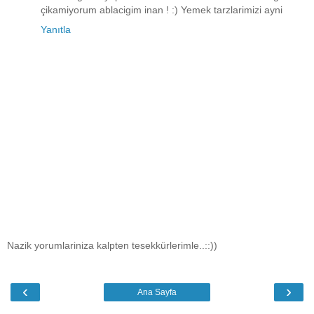
çikamiyorum ablacigim inan ! :) Yemek tarzlarimizi ayni
Yanıtla
Nazik yorumlariniza kalpten tesekkürlerimle..::))
‹
›
Ana Sayfa