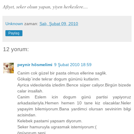
Afiyet, seker olsun yapan, yiyen herkeslere....
Unknown
zaman:
Salı, Şubat 09, 2010
Paylaş
12 yorum:
peynir hösmelimi
9 Şubat 2010 18:59
Canim cok güzel bir pasta olmus ellerine saglik.
Gökalp´inde tekrar dogum gününü kutlarim.
Ayrica videolarida izledim.Bence süper caliyor.Birgün bizede
calar insallah.
Canim Eslem icin dogum günü partisi yapiyoruz
arkadaslariyla.Hemen hemen 10 tane kiz olacaklar.Neler
yapayim bilemiyorum.Bana yardimci olursan sevinirim bilgi
acisindan.
Kelebek pastami yapsam diyorum.
Seker hamuruyla ugrasmak istemiyorum:(
öpüyorum seni.