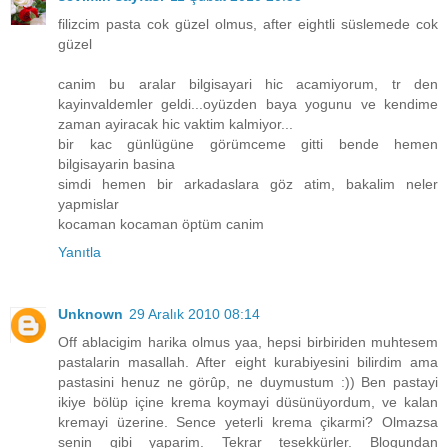
filizcim pasta cok güzel olmus, after eightli süslemede cok
güzel
canim bu aralar bilgisayari hic acamiyorum, tr den
kayinvaldemler geldi...oyüzden baya yogunu ve kendime
zaman ayiracak hic vaktim kalmiyor...
bir kac günlügüne görümceme gitti bende hemen
bilgisayarin basina
simdi hemen bir arkadaslara göz atim, bakalim neler
yapmislar
kocaman kocaman öptüm canim
Yanıtla
Unknown
29 Aralık 2010 08:14
Off ablacigim harika olmus yaa, hepsi birbiriden muhtesem
pastalarin masallah. After eight kurabiyesini bilirdim ama
pastasini henuz ne görûp, ne duymustum :)) Ben pastayi
ikiye bölüp içine krema koymayi düsünüyordum, ve kalan
kremayi üzerine. Sence yeterli krema çikarmi? Olmazsa
senin gibi yaparim. Tekrar tesekkürler. Blogundan