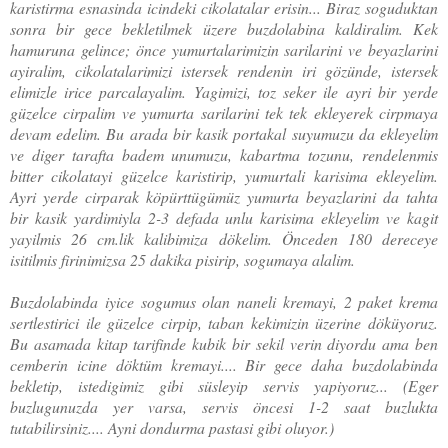
karistirma esnasinda icindeki cikolatalar erisin... Biraz soguduktan
sonra bir gece bekletilmek üzere buzdolabina kaldiralim. Kek
hamuruna gelince; önce yumurtalarimizin sarilarini ve beyazlarini
ayiralim, cikolatalarimizi istersek rendenin iri gözünde, istersek
elimizle irice parcalayalim. Yagimizi, toz seker ile ayri bir yerde
güzelce cirpalim ve yumurta sarilarini tek tek ekleyerek cirpmaya
devam edelim. Bu arada bir kasik portakal suyumuzu da ekleyelim
ve diger tarafta badem unumuzu, kabartma tozunu, rendelenmis
bitter cikolatayi güzelce karistirip, yumurtali karisima ekleyelim.
Ayri yerde cirparak köpürttügümüz yumurta beyazlarini da tahta
bir kasik yardimiyla 2-3 defada unlu karisima ekleyelim ve kagit
yayilmis 26 cm.lik kalibimiza dökelim. Önceden 180 dereceye
isitilmis firinimizsa 25 dakika pisirip, sogumaya alalim.
Buzdolabinda iyice sogumus olan naneli kremayi, 2 paket krema
sertlestirici ile güzelce cirpip, taban kekimizin üzerine döküyoruz.
Bu asamada kitap tarifinde kubik bir sekil verin diyordu ama ben
cemberin icine döktüm kremayi.... Bir gece daha buzdolabinda
bekletip, istedigimiz gibi süsleyip servis yapiyoruz... (Eger
buzlugunuzda yer varsa, servis öncesi 1-2 saat buzlukta
tutabilirsiniz.... Ayni dondurma pastasi gibi oluyor.)