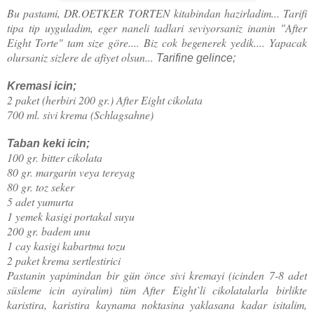
Bu pastami, DR.OETKER TORTEN kitabindan hazirladim... Tarifi
tipa tip uyguladim, eger naneli tadlari seviyorsaniz inanin "After
Eight Torte" tam size göre.... Biz cok begenerek yedik.... Yapacak
olursaniz sizlere de afiyet olsun...
Tarifine gelince;
Kremasi icin;
2 paket (herbiri 200 gr.) After Eight cikolata
700 ml. sivi krema (Schlagsahne)
Taban keki icin;
100 gr. bitter cikolata
80 gr. margarin veya tereyag
80 gr. toz seker
5 adet yumurta
1 yemek kasigi portakal suyu
200 gr. badem unu
1 cay kasigi kabartma tozu
2 paket krema sertlestirici
Pastanin yapimindan bir gün önce sivi kremayi (icinden 7-8 adet
süsleme icin ayiralim) tüm After Eight`li cikolatalarla birlikte
karistira, karistira kaynama noktasina yaklasana kadar isitalim,