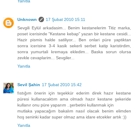
Yanıtla
Unknown
17 Şubat 2010 15:11
Sevgili Eylül arkadasim... Benim kestanelerim Titiz marka,
poset icerisinde "Kestane kebap" yazan bir kestane cesidi...
Hazir pismis halde satiliyor... Ben onlari püre yaptiktan
sonra icerisine 3-4 kasik sekerli serbet katip karistirdim,
sonra yumurtali kremaya ekledim... Baska sorun olursa
zevkle cevaplarim... Sevgiler...
Yanıtla
Sevil Şahin
17 Şubat 2010 15:42
fıstığım önerin için teşekkür ederim direk hazır kestane
püresi kullanacaktım ama olmadı hazır kestane şekeride
kullanır onu püre yaparım ..şerbetini kullanmak için
mutlaka yapacağım bakalım nasıl olacak benim elimden
hoş seninki kadar super olmaz ama idare etcekler artık :))
Yanıtla