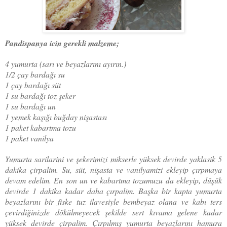
Pandispanya icin gerekli malzeme;
4 yumurta (sarı ve beyazlarını ayırın.)
1/2 çay bardağı su
1 çay bardağı süt
1 su bardağı toz şeker
1 su bardağı un
1 yemek kaşığı buğday nişastası
1 paket kabartma tozu
1 paket vanilya
Yumurta sarilarini ve şekerimizi mikserle yüksek devirde yaklasik 5
dakika çirpalim. Su, süt, nişasta ve vanilyamizi ekleyip çırpmaya
devam edelim. En son un ve kabartma tozumuzu da ekleyip, düşük
devirde 1 dakika kadar daha çırpalim. Başka bir kapta yumurta
beyazlarını bir fiske tuz ilavesiyle bembeyaz olana ve kabı ters
çevirdiğinizde dökülmeyecek şekilde sert kıvama gelene kadar
yüksek devirde çirpalim. Çırpılmış yumurta beyazlarını hamura