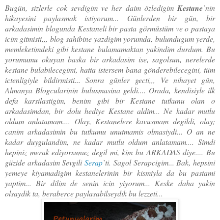
Bugün, sizlerle cok sevdigim ve her daim özledigim
Kestane
`nin
hikayesini paylasmak istiyorum... Günlerden bir gün, bir
arkadasimin blogunda Kestaneli bir pasta görmüstüm ve o pastaya
icim gitmisti,,, blog sahibine yazdigim yorumda, bulundugum yerde,
memleketimdeki gibi kestane bulamamaktan yakindim durdum. Bu
yorumumu okuyan baska bir arkadasim ise, sagolsun, nerelerde
kestane bulabilecegimi, hatta istersem bana gönderebilecegini, tüm
ictenligiyle bildirmisti... Sonra günler gecti,,, Ve nihayet gün,
Almanya Blogcularinin bulusmasina geldi.... Orada, kendisiyle ilk
defa karsilastigim, benim gibi bir Kestane tutkunu olan o
arkadasimdan, bir dolu hediye Kestane aldim... Ne kadar mutlu
oldum anlatamam.... Olay, Kestanelere kavusmam degildi, olay;
canim arkadasimin bu tutkumu unutmamis olmasiydi... O an ne
kadar duygulandim, ne kadar mutlu oldum anlatamam.... Simdi
hepiniz merak ediyorsunuz degil mi, kim bu ARKADAS diye.... Bu
güzide arkadasim Sevgili
Serap
`ti. Sagol Serapcigim... Bak, hepsini
yemeye kiyamadigim kestanelerinin bir kismiyla da bu pastami
yaptim... Bir dilim de senin icin yiyorum... Keske daha yakin
olsaydik ta, beraberce paylasabilseydik bu lezzeti...