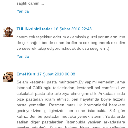
sağlık canım....
Yanıtla
TÜLİN-sihirli tatlar
16 Şubat 2010 22:43
canım çok teşekkur ederım.eklemişsin.guzel yorumların ıcın
de çok sağol..bende senın tarıflerını cok begenerek ekledim
ve severek takip ediyorum.kucak dolusu sevgilerrr:)
Yanıtla
Emel Kurt
17 Şubat 2010 00:08
Selam kestaneli pasta muhtesem.Ev yapimi yemedim, ama
Istanbul Güllü oglu tatlicisindan, kestaneli bol camfistikli ve
cukulatali pasta alip aile ziyaretine girmistik. Arkadasimizda
bize pastadan ikram etmisti, ben hayatimda böyle lezzetli
pasta yemedim. Resmen mutluluk hormonlarini harekete
geciriyor.Izine gittigimizde her sene istanbulda 3-4 gün
kaliriz. Ben bu pastadan mutlaka yemek isterim. Ya da orda
satilan diger pastalardan (istanbulda yasiyan arkadaslara
tavsiye ederim). Kusura bakma biraz uzun oldu.ellerine