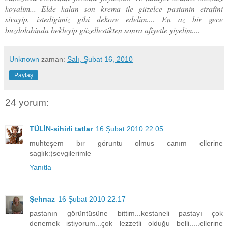
koyalim... Elde kalan son krema ile güzelce pastanin etrafini
sivayip, istedigimiz gibi dekore edelim.... En az bir gece
buzdolabinda bekleyip güzellestikten sonra afiyetle yiyelim....
Unknown
zaman:
Salı, Şubat 16, 2010
Paylaş
24 yorum:
TÜLİN-sihirli tatlar
16 Şubat 2010 22:05
muhteşem bır göruntu olmus canım ellerine
saglık:)sevgilerimle
Yanıtla
Şehnaz
16 Şubat 2010 22:17
pastanın görüntüsüne bittim...kestaneli pastayı çok
denemek istiyorum...çok lezzetli olduğu belli.....ellerine