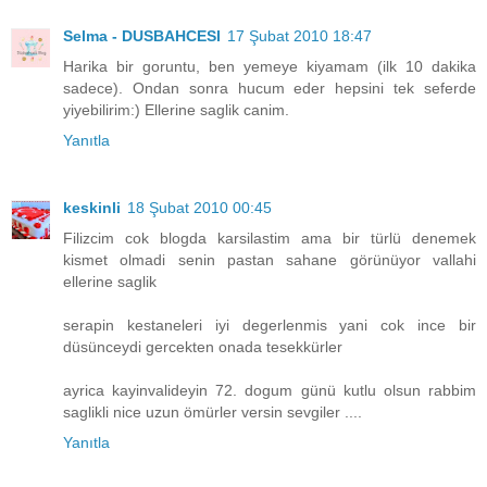
Selma - DUSBAHCESI
17 Şubat 2010 18:47
Harika bir goruntu, ben yemeye kiyamam (ilk 10 dakika
sadece). Ondan sonra hucum eder hepsini tek seferde
yiyebilirim:) Ellerine saglik canim.
Yanıtla
keskinli
18 Şubat 2010 00:45
Filizcim cok blogda karsilastim ama bir türlü denemek
kismet olmadi senin pastan sahane görünüyor vallahi
ellerine saglik
serapin kestaneleri iyi degerlenmis yani cok ince bir
düsünceydi gercekten onada tesekkürler
ayrica kayinvalideyin 72. dogum günü kutlu olsun rabbim
saglikli nice uzun ömürler versin sevgiler ....
Yanıtla