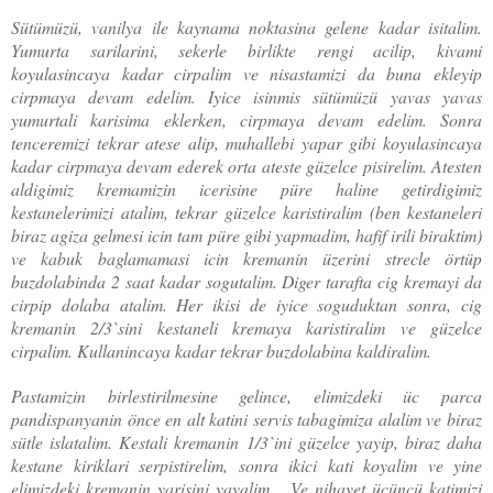
Sütümüzü, vanilya ile kaynama noktasina gelene kadar isitalim.
Yumurta sarilarini, sekerle birlikte rengi acilip, kivami
koyulasincaya kadar cirpalim ve nisastamizi da buna ekleyip
cirpmaya devam edelim. Iyice isinmis sütümüzü yavas yavas
yumurtali karisima eklerken, cirpmaya devam edelim. Sonra
tenceremizi tekrar atese alip, muhallebi yapar gibi koyulasincaya
kadar cirpmaya devam ederek orta ateste güzelce pisirelim. Atesten
aldigimiz kremamizin icerisine püre haline getirdigimiz
kestanelerimizi atalim, tekrar güzelce karistiralim (ben kestaneleri
biraz agiza gelmesi icin tam püre gibi yapmadim, hafif irili biraktim)
ve kabuk baglamamasi icin kremanin üzerini strecle örtüp
buzdolabinda 2 saat kadar sogutalim. Diger tarafta cig kremayi da
cirpip dolaba atalim. Her ikisi de iyice soguduktan sonra, cig
kremanin 2/3`sini kestaneli kremaya karistiralim ve güzelce
cirpalim. Kullanincaya kadar tekrar buzdolabina kaldiralim.
Pastamizin birlestirilmesine gelince, elimizdeki üc parca
pandispanyanin önce en alt katini servis tabagimiza alalim ve biraz
sütle islatalim. Kestali kremanin 1/3`ini güzelce yayip, biraz daha
kestane kiriklari serpistirelim, sonra ikici kati koyalim ve yine
elimizdeki kremanin yarisini yayalim... Ve nihayet ücüncü katimizi