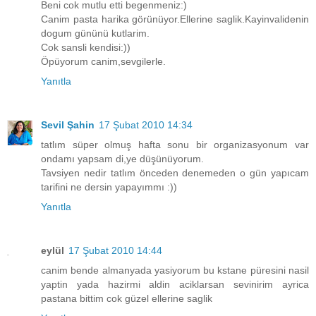
Beni cok mutlu etti begenmeniz:)
Canim pasta harika görünüyor.Ellerine saglik.Kayinvalidenin
dogum gününü kutlarim.
Cok sansli kendisi:))
Öpüyorum canim,sevgilerle.
Yanıtla
Sevil Şahin
17 Şubat 2010 14:34
tatlım süper olmuş hafta sonu bir organizasyonum var
ondamı yapsam di,ye düşünüyorum.
Tavsiyen nedir tatlım önceden denemeden o gün yapıcam
tarifini ne dersin yapayımmı :))
Yanıtla
eylül
17 Şubat 2010 14:44
canim bende almanyada yasiyorum bu kstane püresini nasil
yaptin yada hazirmi aldin aciklarsan sevinirim ayrica
pastana bittim cok güzel ellerine saglik