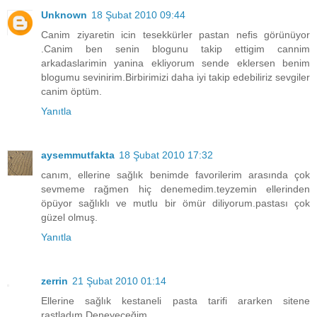
Unknown
18 Şubat 2010 09:44
Canim ziyaretin icin tesekkürler pastan nefis görünüyor
.Canim ben senin blogunu takip ettigim cannim
arkadaslarimin yanina ekliyorum sende eklersen benim
blogumu sevinirim.Birbirimizi daha iyi takip edebiliriz sevgiler
canim öptüm.
Yanıtla
aysemmutfakta
18 Şubat 2010 17:32
canım, ellerine sağlık benimde favorilerim arasında çok
sevmeme rağmen hiç denemedim.teyzemin ellerinden
öpüyor sağlıklı ve mutlu bir ömür diliyorum.pastası çok
güzel olmuş.
Yanıtla
zerrin
21 Şubat 2010 01:14
Ellerine sağlık kestaneli pasta tarifi ararken sitene
rastladım.Deneyeceğim