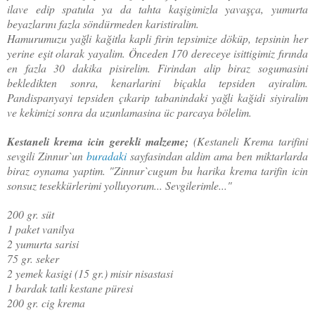
ilave edip spatula ya da tahta kaşigimizla yavaşça, yumurta
beyazlarını fazla söndürmeden karistiralim.
Hamurumuzu yağli kağitla kapli firin tepsimize döküp, tepsinin her
yerine eşit olarak yayalim. Önceden 170 dereceye isittigimiz fırında
en fazla 30 dakika pisirelim. Firindan alip biraz sogumasini
bekledikten sonra, kenarlarini biçakla tepsiden ayiralim.
Pandispanyayi tepsiden çıkarip tabanindaki yağli kağidi siyiralim
ve kekimizi sonra da uzunlamasina üc parcaya bölelim.
Kestaneli krema icin gerekli malzeme;
(Kestaneli Krema tarifini
sevgili Zinnur`un
buradaki
sayfasindan aldim ama ben miktarlarda
biraz oynama yaptim. "Zinnur`cugum bu harika krema tarifin icin
sonsuz tesekkürlerimi yolluyorum... Sevgilerimle..."
200 gr. süt
1 paket vanilya
2 yumurta sarisi
75 gr. seker
2 yemek kasigi (15 gr.) misir nisastasi
1 bardak tatli kestane püresi
200 gr. cig krema