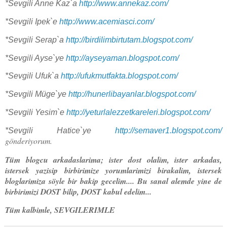
*Sevgili Anne Kaz`a
http://www.annekaz.com/
*Sevgili Ipek`e
http://www.acemiasci.com/
*Sevgili Serap`a
http://birdilimbirtutam.blogspot.com/
*Sevgili Ayse`ye
http://ayseyaman.blogspot.com/
*Sevgili Ufuk`a
http://ufukmutfakta.blogspot.com/
*Sevgili Müge`ye
http://hunerlibayanlar.blogspot.com/
*Sevgili Yesim`e
http://yeturlalezzetkareleri.blogspot.com/
*Sevgili Hatice`ye
http://semaver1.blogspot.com/
gönderiyorum.
Tüm blogcu arkadaslarima; ister dost olalim, ister arkadas,
istersek yazisip birbirimize yorumlarimizi birakalim, istersek
bloglarimiza söyle bir bakip gecelim.... Bu sanal alemde yine de
birbirimizi DOST bilip, DOST kabul edelim...
Tüm kalbimle, SEVGILERIMLE