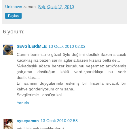
Unknown
zaman:
Salı, Ocak 12, 2010
Paylaş
6 yorum:
SEVGİLERİMLE
13 Ocak 2010 02:02
Canım benim...ne güzel öyle değilmi dostluk.Bazen sıcacık
kucaklaşırız,bazen sarılır ağlarız,bazen kızarız belki de...
*Arkadaşlık ağaca benzer kurudumu yeşermez artık*demiş
şair,ama dostluğun kökü vardır,sarıldıkça su verir
dostluklara...
En samimi duygularımla eskimiş bir fincanla sıcacık bir
kahve gönderiyorum cnm sana...
Sevgilerimle...dost'ça kal...
Yanıtla
ayseyaman
13 Ocak 2010 02:58
odul icin cok tesekkurler :)