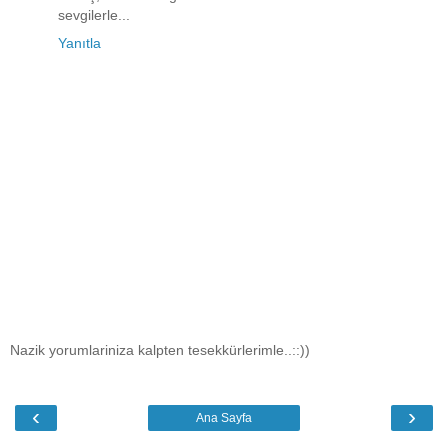
sevgilerle...
Yanıtla
Nazik yorumlariniza kalpten tesekkürlerimle..::))
‹
›
Ana Sayfa