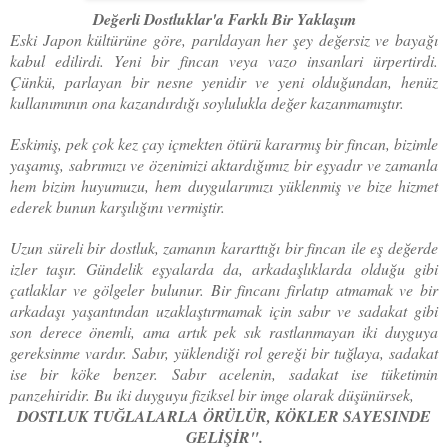
Değerli Dostluklar'a Farklı Bir Yaklaşım
Eski Japon kültürüne göre, parıldayan her şey değersiz ve bayağı
kabul edilirdi. Yeni bir fincan veya vazo insanlari ürpertirdi.
Çünkü, parlayan bir nesne yenidir ve yeni olduğundan, henüz
kullanımının ona kazandırdığı soylulukla değer kazanmamıştır.
Eskimiş, pek çok kez çay içmekten ötürü kararmış bir fincan, bizimle
yaşamış, sabrımızı ve özenimizi aktardığımız bir eşyadır ve zamanla
hem bizim huyumuzu, hem duygularımızı yüklenmiş ve bize hizmet
ederek bunun karşılığını vermiştir.
Uzun süreli bir dostluk, zamanın kararttığı bir fincan ile eş değerde
izler taşır. Gündelik eşyalarda da, arkadaşlıklarda olduğu gibi
çatlaklar ve gölgeler bulunur. Bir fincanı firlatıp atmamak ve bir
arkadaşı yaşantından uzaklaştırmamak için sabır ve sadakat gibi
son derece önemli, ama artık pek sık rastlanmayan iki duyguya
gereksinme vardır. Sabır, yüklendiği rol gereği bir tuğlaya, sadakat
ise bir köke benzer. Sabır acelenin, sadakat ise tüketimin
panzehiridir. Bu iki duyguyu fiziksel bir imge olarak düşünürsek,
DOSTLUK TUĞLALARLA ÖRÜLÜR, KÖKLER SAYESINDE
GELİŞİR".