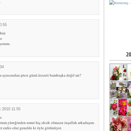
.
0:55
biri
le
yorum.
2
:34
m aynısından ptesi günü.lezzeti bambaşka değil mi?
k 2010 11:55
r.
orum.yüreğinden umut hiç eksik olmasın inşallah arkadaşım.
ler enfes olur genelde ki öyle görünüyor.