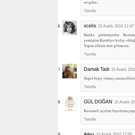
sevgiler...
Yanıtla
xcelis
15 Aralık 2010 12:47
Harika görünüyorlar Kest
yemiştim.Kurabiye kolay olduğu
Yapan ellerin dert görmesin.
Yanıtla
Damak Tadı
15 Aralık 201
Super bişey olmuş canım,ellerin
Yanıtla
GÜL DOĞAN
15 Aralık 2
Kestaneli şeylere bayılırım,yapa
Yanıtla
Adsız
15 Aralık 2010 17:05