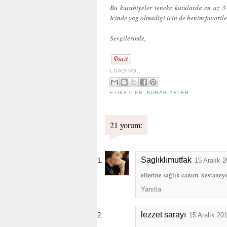
Bu kurabiyeler teneke kutularda en az 3-
Icinde yag olmadigi icin de benim favoriler
Sevgilerimle,
LOADING..
ETIKETLER:
KURABIYELER
21 yorum:
Saglıklımutfak
15 Aralık 
ellerine sağlık canım. kestaneye
Yanıtla
lezzet sarayı
15 Aralık 20