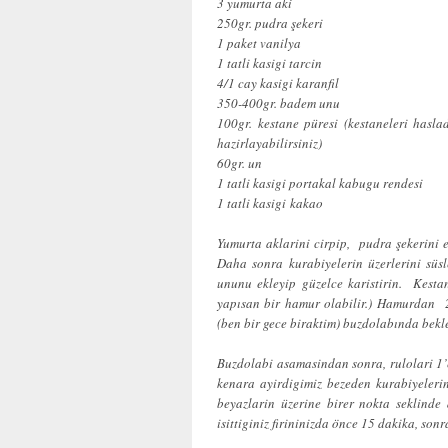
3 yumurta aki
250gr. pudra şekeri
1 paket vanilya
1 tatli kasigi tarcin
4/1 cay kasigi karanfil
350-400gr. badem unu
100gr. kestane püresi (kestaneleri hasla
hazirlayabilirsiniz)
60gr. un
1 tatli kasigi portakal kabugu rendesi
1 tatli kasigi kakao
Yumurta aklarini cirpip, pudra şekerini 
Daha sonra kurabiyelerin üzerlerini süsl
ununu ekleyip güzelce karistirin. Kesta
yapısan bir hamur olabilir.) Hamurdan 2
(ben bir gece biraktim) buzdolabında bekle
Buzdolabi asamasindan sonra, rulolari 1’e
kenara ayirdigimiz bezeden kurabiyelerin
beyazlarin üzerine birer nokta seklinde 
isittiginiz firininizda önce 15 dakika, son