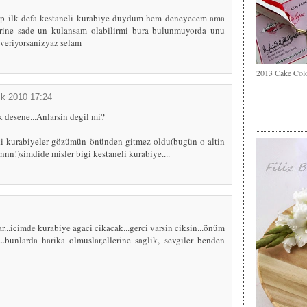
ep ilk defa kestaneli kurabiye duydum hem deneyecem ama
erine sade un kulansam olabilirmi bura bulunmuyorda unu
i veriyorsanizyaz selam
2013 Cake Col
ık 2010 17:24
 desene...Anlarsin degil mi?
aki kurabiyeler gözümün önünden gitmez oldu(bugün o altin
nnn!)simdide misler bigi kestaneli kurabiye....
r...icimde kurabiye agaci cikacak...gerci varsin ciksin...önüm
.bunlarda harika olmuslar,ellerine saglik, sevgiler benden