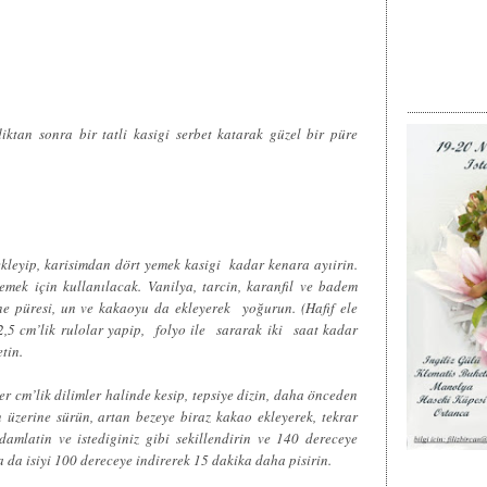
diktan sonra bir tatli kasigi serbet katarak güzel bir püre
ekleyip, karisimdan dört yemek kasigi kadar kenara ayıirin.
emek için kullanılacak. Vanilya, tarcin, karanfil ve badem
ne püresi, un ve kakaoyu da ekleyerek yoğurun. (Hafif ele
,5 cm’lik rulolar yapip, folyo ile sararak iki saat kadar
tin.
r cm’lik dilimler halinde kesip, tepsiye dizin, daha önceden
 üzerine sürün, artan bezeye biraz kakao ekleyerek, tekrar
damlatin ve istediginiz gibi sekillendirin ve 140 dereceye
ra da isiyi 100 dereceye indirerek 15 dakika daha pisirin.