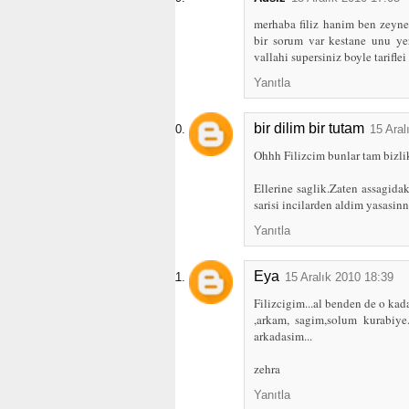
merhaba filiz hanim ben zeyn
bir sorum var kestane unu y
vallahi supersiniz boyle tarifle
Yanıtla
bir dilim bir tutam
15 Aral
Ohhh Filizcim bunlar tam bizlik
Ellerine saglik.Zaten assagid
sarisi incilarden aldim yasasinn
Yanıtla
Eya
15 Aralık 2010 18:39
Filizcigim...al benden de o kada
,arkam, sagim,solum kurabiye..
arkadasim...
zehra
Yanıtla