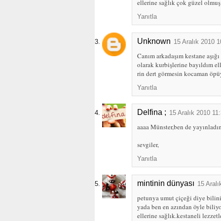
ellerine sağlık çok güzel olmuş
Yanıtla
Unknown
15 Aralık 2010 1
Canım arkadaşım kestane aşığı 
olarak kurbişlerine bayıldım el
rin dert görmesin kocaman öpü
Yanıtla
Delfina ;
15 Aralık 2010 11
aaaa Münster,ben de yayınladı
sevgiler,
Yanıtla
mintinin dünyası
15 Aralı
petunya umut çiçeği diye bilini
yada ben en azından öyle biliy
ellerine sağlık.kestaneli lezzet