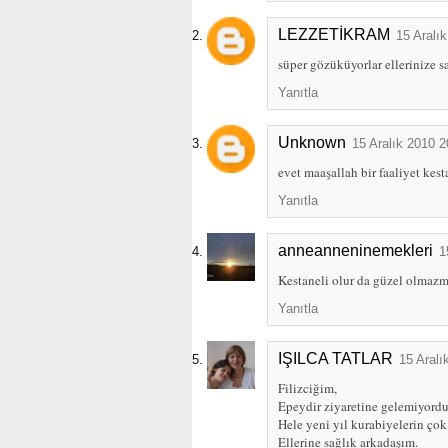
LEZZETİKRAM
15 Aralı
süper gözüküyorlar ellerinize sa
Yanıtla
Unknown
15 Aralık 2010 2
evet maaşallah bir faaliyet kest
Yanıtla
anneanneninemekleri
1
Kestaneli olur da güzel olmazmı
Yanıtla
IŞILCA TATLAR
15 Aralı
Filizciğim,
Epeydir ziyaretine gelemiyordum
Hele yeni yıl kurabiyelerin çok
Ellerine sağlık arkadaşım.