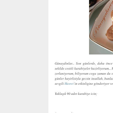
Günaydinlar... Son günlerde, daha önce 
sekilde cesitli kurabiyeler hazirliyorum.
zorlaniyorum, biliyorum cogu zaman da sizl
günler hayirlisiyla gecsin insallah, bunl
sevgili
Hasret
`in etkinligine gönderiyor ve
Yaklaşık 90 adet kurabiye icin;