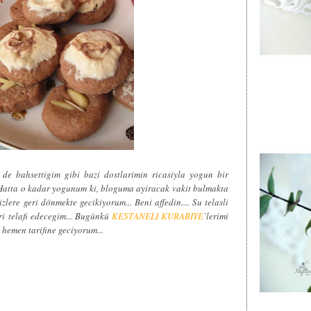
de bahsettigim gibi bazi dostlarimin ricasiyla yogun bir
.. Hatta o kadar yogunum ki, bloguma ayiracak vakit bulmakta
ere geri dönmekte gecikiyorum... Beni affedin.... Su telasli
ari telafi edecegim... Bugünkü
KESTANELI KURABIYE
`lerimi
 hemen tarifine geciyorum...