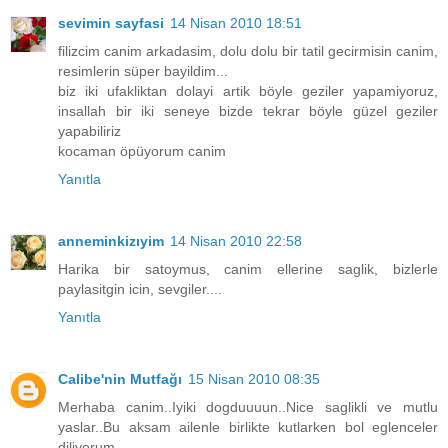
sevimin sayfasi
14 Nisan 2010 18:51
filizcim canim arkadasim, dolu dolu bir tatil gecirmisin canim,
resimlerin süper bayildim...
biz iki ufakliktan dolayi artik böyle geziler yapamiyoruz,
insallah bir iki seneye bizde tekrar böyle güzel geziler
yapabiliriz
kocaman öpüyorum canim
Yanıtla
anneminkizıyim
14 Nisan 2010 22:58
Harika bir satoymus, canim ellerine saglik, bizlerle
paylasitgin icin, sevgiler....
Yanıtla
Calibe'nin Mutfağı
15 Nisan 2010 08:35
Merhaba canim..Iyiki dogduuuun..Nice saglikli ve mutlu
yaslar..Bu aksam ailenle birlikte kutlarken bol eglenceler
diliyorum..