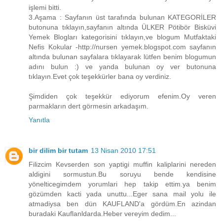
işlemi bitti.
3.Aşama : Sayfanın üst tarafında bulunan KATEGORİLER
butonuna tıklayın,sayfanın altında ÜLKER Pötibör Bisküvi
Yemek Blogları kategorisini tıklayın,ve blogum Mutfaktaki
Nefis Kokular -http://nursen yemek.blogspot.com sayfanın
altında bulunan sayfalara tıklayarak lütfen benim blogumun
adını bulun :) ve yanda bulunan oy ver butonuna
tıklayın.Evet çok teşekkürler bana oy verdiniz.
Şimdiden çok teşekkür ediyorum efenim.Oy veren
parmakların dert görmesin arkadaşım.
Yanıtla
bir dilim bir tutam
13 Nisan 2010 17:51
Filizcim Kevserden son yaptigi muffin kaliplarini nereden
aldigini sormustun.Bu soruyu bende kendisine
yönelticegimdem yorumlari hep takip ettim.ya benim
gözümden kacti yada unuttu...Eger sana mail yolu ile
atmadiysa ben dün KAUFLAND'a gördüm.En azindan
buradaki Kauflanldarda.Heber vereyim dedim...