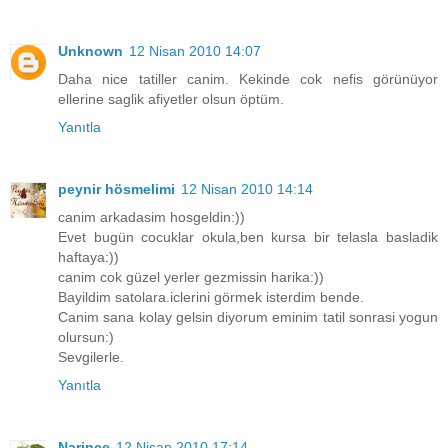
Unknown
12 Nisan 2010 14:07
Daha nice tatiller canim. Kekinde cok nefis görünüyor
ellerine saglik afiyetler olsun öptüm.
Yanıtla
peynir hösmelimi
12 Nisan 2010 14:14
canim arkadasim hosgeldin:))
Evet bugün cocuklar okula,ben kursa bir telasla basladik
haftaya:))
canim cok güzel yerler gezmissin harika:))
Bayildim satolara.iclerini görmek isterdim bende.
Canim sana kolay gelsin diyorum eminim tatil sonrasi yogun
olursun:)
Sevgilerle.
Yanıtla
Narince
12 Nisan 2010 17:14