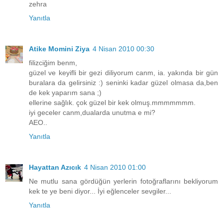
zehra
Yanıtla
Atike Momini Ziya
4 Nisan 2010 00:30
filizciğim benm,
güzel ve keyifli bir gezi diliyorum canm, ia. yakında bir gün
buralara da gelirsiniz :) seninki kadar güzel olmasa da,ben
de kek yaparım sana ;)
ellerine sağlık. çok güzel bir kek olmuş.mmmmmmm.
iyi geceler canm,dualarda unutma e mi?
AEO..
Yanıtla
Hayattan Azıcık
4 Nisan 2010 01:00
Ne mutlu sana gördüğün yerlerin fotoğraflarını bekliyorum
kek te ye beni diyor... İyi eğlenceler sevgiler...
Yanıtla