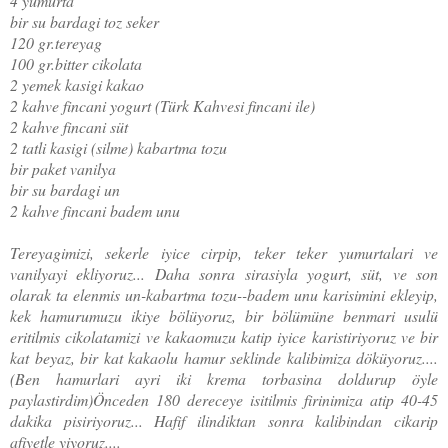
4 yumurta
bir su bardagi toz seker
120 gr.tereyag
100 gr.bitter cikolata
2 yemek kasigi kakao
2 kahve fincani yogurt (Türk Kahvesi fincani ile)
2 kahve fincani süt
2 tatli kasigi (silme) kabartma tozu
bir paket vanilya
bir su bardagi un
2 kahve fincani badem unu
Tereyagimizi, sekerle iyice cirpip, teker teker yumurtalari ve
vanilyayi ekliyoruz... Daha sonra sirasiyla yogurt, süt, ve son
olarak ta elenmis un-kabartma tozu--badem unu karisimini ekleyip,
kek hamurumuzu ikiye bölüyoruz, bir bölümüne benmari usulü
eritilmis cikolatamizi ve kakaomuzu katip iyice karistiriyoruz ve bir
kat beyaz, bir kat kakaolu hamur seklinde kalibimiza döküyoruz....
(Ben hamurlari ayri iki krema torbasina doldurup öyle
paylastirdim)Önceden 180 dereceye isitilmis firinimiza atip 40-45
dakika pisiriyoruz... Hafif ilindiktan sonra kalibindan cikarip
afiyetle yiyoruz....