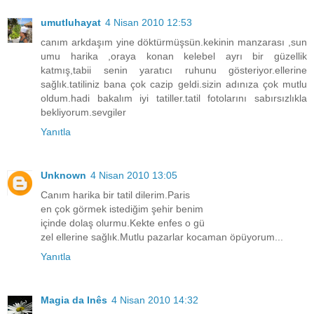
umutluhayat
4 Nisan 2010 12:53
canım arkdaşım yine döktürmüşsün.kekinin manzarası ,sun
umu harika ,oraya konan kelebel ayrı bir güzellik
katmış,tabii senin yaratıcı ruhunu gösteriyor.ellerine
sağlık.tatiliniz bana çok cazip geldi.sizin adınıza çok mutlu
oldum.hadi bakalım iyi tatiller.tatil fotolarını sabırsızlıkla
bekliyorum.sevgiler
Yanıtla
Unknown
4 Nisan 2010 13:05
Canım harika bir tatil dilerim.Paris
en çok görmek istediğim şehir benim
içinde dolaş olurmu.Kekte enfes o gü
zel ellerine sağlık.Mutlu pazarlar kocaman öpüyorum...
Yanıtla
Magia da Inês
4 Nisan 2010 14:32