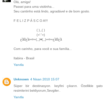
Olá, amiga!
Passei para uma visitinha...
Seu cantinho está lindo, agradável e de bom gosto.
F E L I Z P Á S C O A!!!
( ),,( )
(=':'=)
ﻶﻉჱﻶﻉ═¤═(,,)♥(,,)═¤═ﻶﻉჱﻶﻉ
Com carinho, para você e sua família...
Itabira - Brasil
Yanıtla
Unknown
4 Nisan 2010 15:07
Süper bir destinasyon. keyfini çıkarın. Özellikle şato
resimlerini bekliyorum,Sevgiler..
Yanıtla