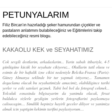
PETUNYALARIM
Filiz Bircan'ın hazırladığı şeker hamurundan çiçekler ve
pastaların anlatımını bulabileceğiniz ve Eğitimlerini takip
edebileceğiniz resmi blogu.
KAKAOLU KEK ve SEYAHATIMIZ
Cok sevgili dostlarim, arkadaslarim... Yarin sabah itibariyle, 4-5
günlügüne kücük bir seyahate cikiyoruz... Okullarin tatil olusu ve
esimin de bir haftalik izne cikisi nedeniyle Belcika-Fransa (Paris)-
Güney Almanya seklinde bir tur yapmak istiyoruz... Tamamen
dogaclama olacak bu seyahatimizde amacimiz, olabildigince tarihi
yerler ve eski satolari gezmek. Tabii bol bol da fotograf cekmek...
Yolculuk esnasinda bilgisayarim da yanimda olacak, firsat
buldukca sizlerle gezdigim yerlerin fotograflarini paylasmaya
calisacagim.... Simdilik hepinize hayirli geceler diliyor ve yanimiza
almak icin yaptigim kekimin tarifini paylasiyorum....