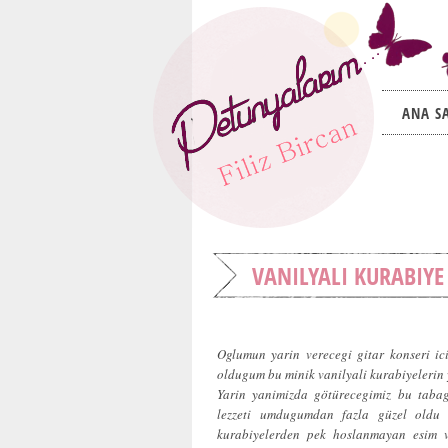
ANA S
VANILYALI KURABIYE
Oglumun yarin verecegi gitar konseri ic
oldugum bu minik vanilyali kurabiyelerin y
Yarin yanimizda götürecegimiz bu tabagi
lezzeti umdugumdan fazla güzel oldu
kurabiyelerden pek hoslanmayan esim ve