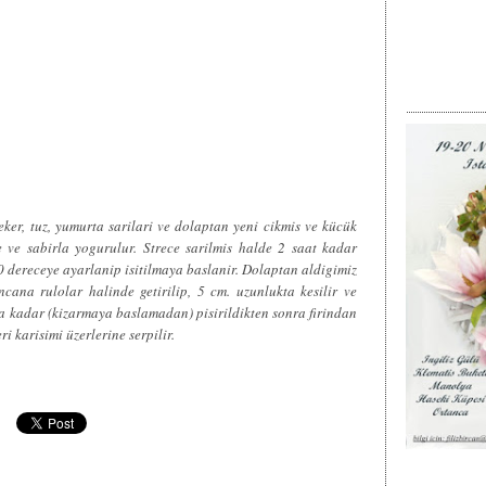
eker, tuz, yumurta sarilari ve dolaptan yeni cikmis ve kücük
e ve sabirla yogurulur. Strece sarilmis halde 2 saat kadar
0 dereceye ayarlanip isitilmaya baslanir. Dolaptan aldigimiz
ana rulolar halinde getirilip, 5 cm. uzunlukta kesilir ve
ka kadar (kizarmaya baslamadan) pisirildikten sonra firindan
 karisimi üzerlerine serpilir.