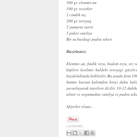
300 gr. elenmis un
100 gr. tozseker
1 cimdik tuz
200 gr. tereyag
2 yumurta sarisi
5 paket vanilya
Bir su bardagi pudra sekeri
Hazirlanisi;
Elenmis un, findik tozu, badem tozu, toz s
küplere kesilmis haldeki tereyagi güzelc
buzdolabinda bekletilir. Bu arada firin 19
hamur kursun kalemden biraz daha kalinc
yuvarlayarak tepsilere dizilir. 10-12 daki
alinir ve sogumadan vanilya ve pudra sekeri
Afiyetler olsun...
LOADING..