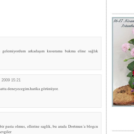
ete gelemiyordum arkadaşım kusurama bakma eline sağlık
k 2009 15:21
irsatta deneyecegim.harika görünüyor.
bir pasta olmus, ellerine saglik, bu arada Dortmun´a blogcu
evgiler