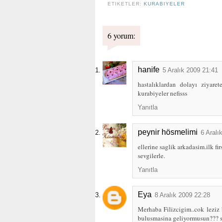
ETIKETLER:
KURABIYELER
6 yorum:
hanife
5 Aralık 2009 21:41
hastalıklardan dolayı ziyar
kurabiyeler nefisss
Yanıtla
peynir hösmelimi
6 Aralı
ellerine saglik arkadasim.ilk f
sevgilerle.
Yanıtla
Eya
8 Aralık 2009 22:28
Merhaba Filizcigim..cok leziz 
bulusmasina geliyormusun??? s