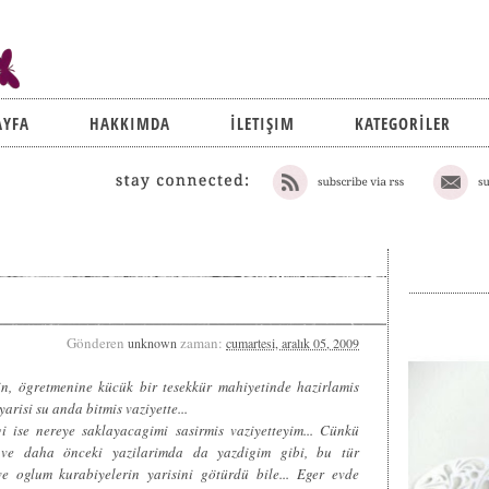
AYFA
HAKKIMDA
İLETIŞIM
KATEGORİLER
Gönderen
zaman:
unknown
cumartesi, aralık 05, 2009
in, ögretmenine kücük bir tesekkür mahiyetinde hazirlamis
arisi su anda bitmis vaziyette...
 ise nereye saklayacagimi sasirmis vaziyetteyim... Cünkü
 ve daha önceki yazilarimda da yazdigim gibi, bu tür
 oglum kurabiyelerin yarisini götürdü bile... Eger evde