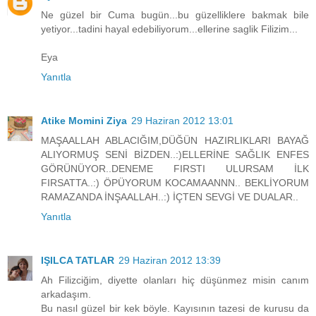
Ne güzel bir Cuma bugün...bu güzelliklere bakmak bile
yetiyor...tadini hayal edebiliyorum...ellerine saglik Filizim...
Eya
Yanıtla
Atike Momini Ziya
29 Haziran 2012 13:01
MAŞAALLAH ABLACIĞIM,DÜĞÜN HAZIRLIKLARI BAYAĞ
ALIYORMUŞ SENİ BİZDEN..:)ELLERİNE SAĞLIK ENFES
GÖRÜNÜYOR..DENEME FIRSTI ULURSAM İLK
FIRSATTA..:) ÖPÜYORUM KOCAMAANNN.. BEKLİYORUM
RAMAZANDA İNŞAALLAH..:) İÇTEN SEVGİ VE DUALAR..
Yanıtla
IŞILCA TATLAR
29 Haziran 2012 13:39
Ah Filizciğim, diyette olanları hiç düşünmez misin canım
arkadaşım.
Bu nasıl güzel bir kek böyle. Kayısının tazesi de kurusu da