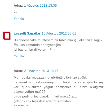
Adsız
1 Ağustos 2012 13:35
kk
Yanıtla
Lezzetli Sanatlar
16 Ağustos 2012 23:01
Bu cheesecake muhteşem bir tablo olmuş ; ellerinize sağlık.
En kısa zamanda deneyeceğim.
İyi bayramlar diliyorum, Pırıl.
Yanıtla
Adsız
21 Haziran 2013 13:45
Merhabalar muazzam bi görüntü ellerinize sağlık..:)
denemek için sabısızlanıyorum fakat merak ettiğim bi şey
var; quark-süzme yoğurt demişsiniz bu bizim bildiğimiz
süzme yoğurt mu???
birde pudingi toz olarak mı kullanacağız....
çok çok çok teşekkür ederim şimdiden
gamze..:)