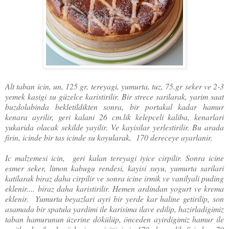
Alt taban icin, un, 125 gr, tereyagi, yumurta, tuz, 75.gr seker ve 2-3
yemek kasigi su güzelce karistirilir. Bir strece sarilarak, yarim saat
buzdolabinda bekletildikten sonra, bir portakal kadar hamur
kenara ayrilir, geri kalani 26 cm.lik kelepceli kaliba, kenarlari
yukarida olacak sekilde yayilir. Ve kayisilar yerlestirilir. Bu arada
firin, icinde bir tas icinde su koyularak, 170 dereceye ayarlanir.
Ic malzemesi icin, geri kalan tereyagi iyice cirpilir. Sonra icine
esmer seker, limon kabugu rendesi, kayisi suyu, yumurta sarilari
katilarak biraz daha cirpilir ve sonra icine irmik ve vanilyali puding
eklenir.... biraz daha karistirilir. Hemen ardindan yogurt ve krema
eklenir. Yumurta beyazlari ayri bir yerde kar haline getirilip, son
asamada bir spatula yardimi ile karisima ilave edilip, hazirladigimiz
taban hamurunun üzerine dökülüp, önceden ayirdigimiz hamur ile