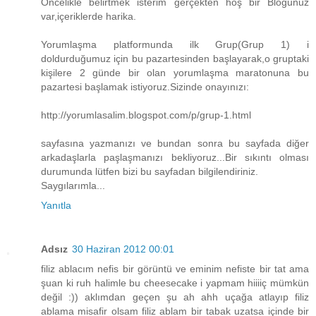
Öncelikle belirtmek isterim gerçekten hoş bir Blogunuz
var,içeriklerde harika.
Yorumlaşma platformunda ilk Grup(Grup 1) i
doldurduğumuz için bu pazartesinden başlayarak,o gruptaki
kişilere 2 günde bir olan yorumlaşma maratonuna bu
pazartesi başlamak istiyoruz.Sizinde onayınızı:
http://yorumlasalim.blogspot.com/p/grup-1.html
sayfasına yazmanızı ve bundan sonra bu sayfada diğer
arkadaşlarla paşlaşmanızı bekliyoruz...Bir sıkıntı olması
durumunda lütfen bizi bu sayfadan bilgilendiriniz.
Saygılarımla...
Yanıtla
Adsız
30 Haziran 2012 00:01
filiz ablacım nefis bir görüntü ve eminim nefiste bir tat ama
şuan ki ruh halimle bu cheesecake i yapmam hiiiiç mümkün
değil :)) aklımdan geçen şu ah ahh uçağa atlayıp filiz
ablama misafir olsam filiz ablam bir tabak uzatsa içinde bir