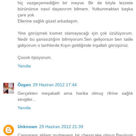
hiç vazgeçemediğim bir meyve. Bir de böyle lezzete
bürününce nasıl dayanırım bilmem. Yutkunmaktan başka
çare yok.
Ellerine sağlık güzel arkadaşım.
Yine görüşmek kısmet olamayacağı için çok üzülüyorum.
Nedir bu şanssızlığım bilmiyorum.Sen geliyorsun ben tatile
gidiyorum o tarihlerde.Kışın geldiğinde inşallah görüşürüz.
Çoook öpüyorum.
Yanıtla
Özgen
29 Haziran 2012 17:44
Gerçekten meşakatli ama harika olmuş rllrine sağlık
sevgiler...
Yanıtla
Unknown
29 Haziran 2012 21:39
Canparem ablam muhteşem bir chesscake olmuş.Bayılırım