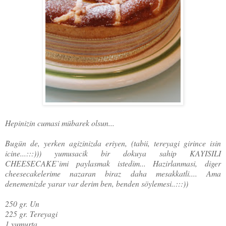
Hepinizin cumasi mübarek olsun...
Bugün de, yerken agizinizda eriyen, (tabii, tereyagi girince isin
icine...:::))) yumusacik bir dokuya sahip KAYISILI
CHEESECAKE`imi paylasmak istedim... Hazirlanmasi, diger
cheesecakelerime nazaran biraz daha mesakkatli.... Ama
denemenizde yarar var derim ben, benden söylemesi..:::))
250 gr. Un
225 gr. Tereyagi
1 yumurta