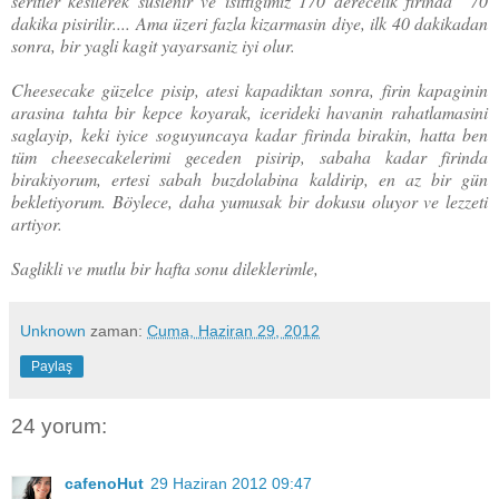
seritler kesilerek süslenir ve isittigimiz 170 derecelik firinda 70
dakika pisirilir.... Ama üzeri fazla kizarmasin diye, ilk 40 dakikadan
sonra, bir yagli kagit yayarsaniz iyi olur.
Cheesecake güzelce pisip, atesi kapadiktan sonra, firin kapaginin
arasina tahta bir kepce koyarak, icerideki havanin rahatlamasini
saglayip, keki iyice soguyuncaya kadar firinda birakin, hatta ben
tüm cheesecakelerimi geceden pisirip, sabaha kadar firinda
birakiyorum, ertesi sabah buzdolabina kaldirip, en az bir gün
bekletiyorum. Böylece, daha yumusak bir dokusu oluyor ve lezzeti
artiyor.
Saglikli ve mutlu bir hafta sonu dileklerimle,
Unknown
zaman:
Cuma, Haziran 29, 2012
Paylaş
24 yorum:
cafenoHut
29 Haziran 2012 09:47