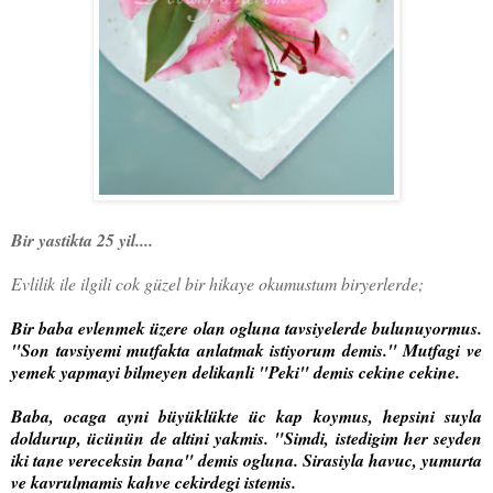
Bir yastikta 25 yil....
Evlilik ile ilgili cok güzel bir hikaye okumustum biryerlerde;
Bir baba evlenmek üzere olan ogluna tavsiyelerde bulunuyormus.
"Son tavsiyemi mutfakta anlatmak istiyorum demis." Mutfagi ve
yemek yapmayi bilmeyen delikanli "Peki" demis cekine cekine.
Baba, ocaga ayni büyüklükte üc kap koymus, hepsini suyla
doldurup, ücünün de altini yakmis. "Simdi, istedigim her seyden
iki tane vereceksin bana" demis ogluna. Sirasiyla havuc, yumurta
ve kavrulmamis kahve cekirdegi istemis.