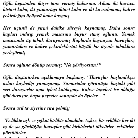
Oğlu hepsinden ikişer tane vermiş babasına. Adam iki havucu
birinci kaba, iki yumurtayı ikinci kaba ve iki kavrulmamış kahve
çekirdeğini üçüncü kaba koymuş.
Her üçünü de yirmi dakika süreyle kaynatmış. Daha sonra
kapları indirip yemek masasına buyur etmiş oğlunu. Yemek
masasında üç tabak duruyormuş Kaplarda kaynayan havuçları,
yumurtaları ve kahve çekirdeklerini büyük bir özenle tabaklara
yerleştirmiş.
Sonra oğluna dönüp sormuş; "Ne görüyorsun?"
Oğlu düşünürken açıklamaya başlamış.
"Havuçlar haşlandıkça
aslını kaybedip yumuşamış.
Yumurtalar görünüşte baştaki gibi
sert duruyorlar ama içleri katılaşmış
. Kahve taneleri ise olduğu
gibi duruyor,
başta neyseler sonunda da öyleler... "
Sonra asıl tavsiyesine sıra gelmiş;
"Evlilikte aşk ve şefkat birlikte olmalıdır.
Aşksız bir evlilikte her iki
eş de şu gördüğün havuçlar gibi
birbirlerini tüketirler, eskitirler,
pörsütürler.