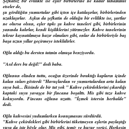
Şefkatsiz bir evlilikte ise eşler birbirlerine ne kadar tahammül
etseler de,
şu gördüğün yumurtalar gibi içten içe katılaşırlar, birbirlerinden
uzaklaşırlar.
Aşkın da şefkatin de olduğu bir evlilikte ise,
şartlar
ne olursa olsun, eşler tıpkı şu kahve taneleri gibi,
birbirlerinin
yanında kalırlar, kendi kişiliklerini yitirmezler.
Kahve tanelerinin
tekrar kaynatılmaya hazır olmaları gibi,
onlar da birbirleriyle baş
başa uzun yıllar geçirmeye isteklidirler.
Oğlu aldığı bu dersten tatmin olmuşa benziyordu.
"Asıl ders bu değil!" dedi baba.
Oğlunun elinden tuttu, ocağın üzerinde bıraktığı kapların içinde
kalan suları gösterdi
"Havuçlardan ve yumurtalardan arta kalan
suya bak...
İkisinde de bir tat yok "
Kahve çekirdeklerini çıkardığı
kaptaki suyu
yavaşça bir fincana boşalttı
. Mis gibi taze kahve
kokuyordu. Fincanı oğluna uzattı
. "İçmek istersin herhalde"
dedi.
Oğlu kahvesini yudumlarken konuşmasını sürdürdü.
"Kahve çekirdekleri gibi
birbirlerini tüketmeyen eşlerin paylaştığı
yuva da işte böyle olur.
Mis gibi, temiz ve huzur verici.
Herkesin