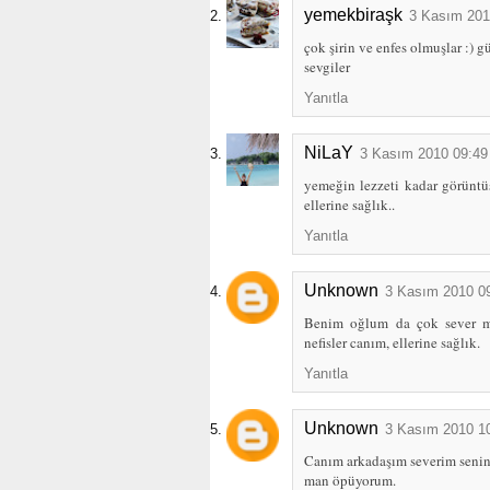
yemekbiraşk
3 Kasım 201
çok şirin ve enfes olmuşlar :) güz
sevgiler
Yanıtla
NiLaY
3 Kasım 2010 09:49
yemeğin lezzeti kadar görüntü
ellerine sağlık..
Yanıtla
Unknown
3 Kasım 2010 0
Benim oğlum da çok sever mü
nefisler canım, ellerine sağlık.
Yanıtla
Unknown
3 Kasım 2010 1
Canım arkadaşım severim senin 
man öpüyorum.