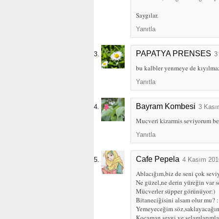
Saygılar.
Yanıtla
PAPATYA PRENSES
3
bu kalbler yenmeye de kıyılmaz:
Yanıtla
Bayram Kombesi
3 Kası
Mucveri kizarmis seviyorum ben
Yanıtla
Cafe Pepela
4 Kasım 201
Ablacığım,biz de seni çok sevi
Ne güzel,ne derin yüreğin var 
Mücverler süpper görünüyor:)
Bitaneciğisini alsam olur mu? 
Yemeyeceğim söz,saklayacağım
Kocaman sevgi ve selamlarımla