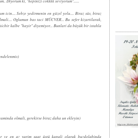
.. Diyorum ki, "hepinizi cokkkk seviyorum"......
m icin.... Sebze yedirmenin en güzel yolu.... Biraz süs, biraz
olmali.... Oglumun bas taci MÜCVER... Bu sefer kizartilarak,
hicbir kalbe "hayir" diyemiyor... Bunlari da büyük bir istahla
endelenmis)
vaminda olmali, gerekirse biraz daha un ekleyin)
r ve en az yarim saat üstü kapali olarak buzdolabinda