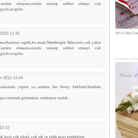
,neden olmasin,sizinle tanisip sohbet etmeyi cok
giyle,sevgiler.
2013 Cake Col
2010 12:36
m,ellerinize saglik,bu arada Nürnbergìn Münster'e cok yakin
,neden olmasin,sizinle tanisip sohbet etmeyi cok
giyle,sevgiler.
m 2010 14:44
inasinda yaptin ya...senden her birsey beklenir.Simdide
fraya oturmak gözümüze, midemize senlik..
15:42
k leziz çok güzel, çok şık ve iştah açıcı görünüyor.