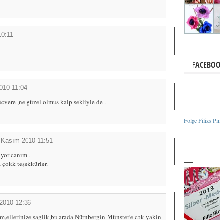
10:11
k
FACEBO
010 11:04
cvere ,ne güzel olmus kalp sekliyle de .
Folge Filizs Pi
 Kasım 2010 11:51
ıyor canım..
a çokk teşekkürler.
2010 12:36
m,ellerinize saglik,bu arada Nürnbergìn Münster'e cok yakin