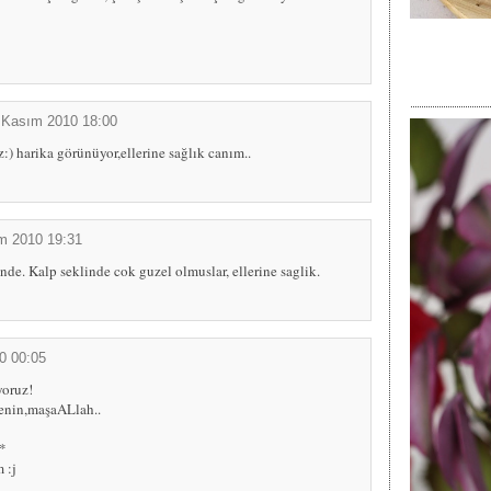
 Kasım 2010 18:00
) harika görünüyor,ellerine sağlık canım..
m 2010 19:31
de. Kalp seklinde cok guzel olmuslar, ellerine saglik.
0 00:05
yoruz!
senin,maşaALlah..
:*
 :j