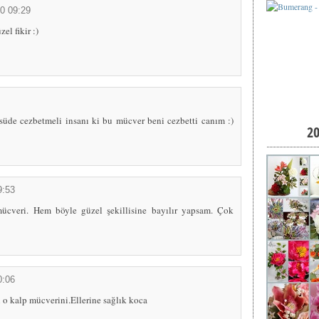
0 09:29
el fikir :)
süde cezbetmeli insanı ki bu mücver beni cezbetti canım :)
2
9:53
cveri. Hem böyle güzel şekillisine bayılır yapsam. Çok
0:06
o kalp mücverini.Ellerine sağlık koca