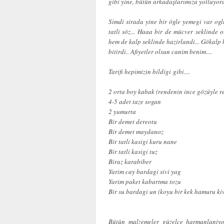
gibi yine, bütün arkadaşlarımıza yolluyorum
Simdi sirada yine bir ögle yemegi var oglu
tatli söz... Haaa bir de mücver seklinde 
hem de kalp seklinde hazirlandi... Gökalp 
bitirdi.. Afiyetler olsun canim benim....
Tarifi hepimizin bildigi gibi....
2 orta boy kabak (rendenin ince gözüyle r
4-5 adet taze sogan
2 yumurta
Bir demet dereotu
Bir demet maydanoz
Bir tatli kasigi kuru nane
Bir tatli kasigi tuz
Biraz karabiber
Yarim cay bardagi sivi yag
Yarim paket kabartma tozu
Bir su bardagi un (koyu bir kek hamuru ki
Bütün malzemeler güzelce harmanlaniyo