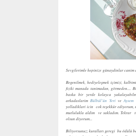
Sevgilerimle hepinize günaydinlar canim d
Begenilmek, hediyeleşmek içimizi, kalbim
fiziki manada tanimadan, görmeden.... B
baska bir yerde kolayca yakalayabil
arkadaslarim
Bülbül`ün Yeri
ve
Aysem 
yolladiklari icin cok teşekkür ediyorum, 
mutlulukla aldim ve sakladım. Tekrar teş
olsun diyorum...
Biliyorsunuz; kuralları geregi bu ödülü 