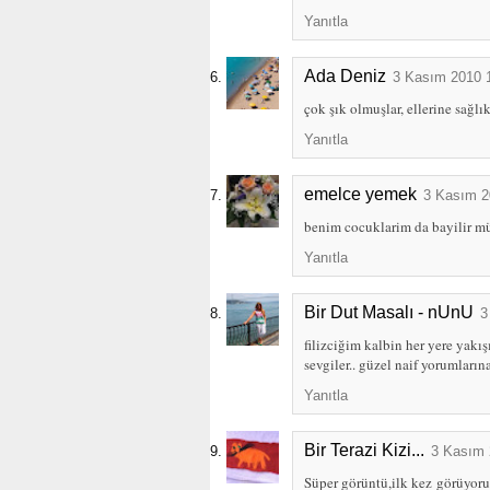
Yanıtla
Ada Deniz
3 Kasım 2010 
çok şık olmuşlar, ellerine sağlı
Yanıtla
emelce yemek
3 Kasım 2
benim cocuklarim da bayilir mü
Yanıtla
Bir Dut Masalı - nUnU
3
filizciğim kalbin her yere yakış
sevgiler.. güzel naif yorumların
Yanıtla
Bir Terazi Kizi...
3 Kasım 
Süper görüntü,ilk kez görüyoru