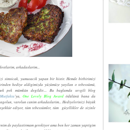
ostlarim, arkadaslarim...
izi simsicak, yumusacik yapan bir histir. Hemde birbirimizi
irinden hediye aldigimizda yüzümüze yayilan o tebessümü,
mek pek mümkün degildir.... Bu baglamda sevgili blog
Mutfakta
`ya,
One Lovely Blog Award
ödülünü bana da
sagolun, varolun canim arkadaslarim... Hediyelerinizi büyük
ekkür ediyor, tüm tebessümler, tüm güzellikler de sizinle
benim de paylastirmam gerekiyor ama ben her zaman yaptigim