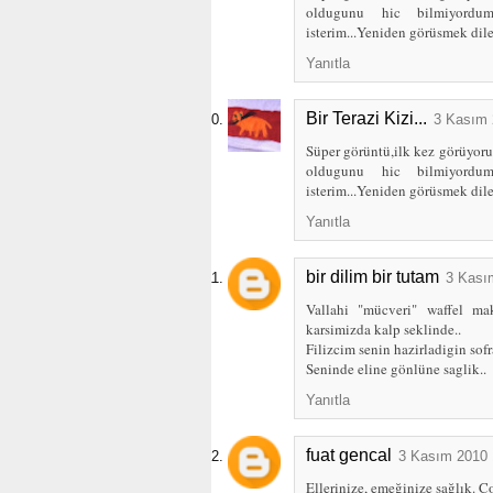
oldugunu hic bilmiyordum
isterim...Yeniden görüsmek dile
Yanıtla
Bir Terazi Kizi...
3 Kasım 
Süper görüntü,ilk kez görüyoru
oldugunu hic bilmiyordum
isterim...Yeniden görüsmek dile
Yanıtla
bir dilim bir tutam
3 Kası
Vallahi "mücveri" waffel mak
karsimizda kalp seklinde..
Filizcim senin hazirladigin so
Seninde eline gönlüne saglik..
Yanıtla
fuat gencal
3 Kasım 2010 
Ellerinize, emeğinize sağlık. Ço