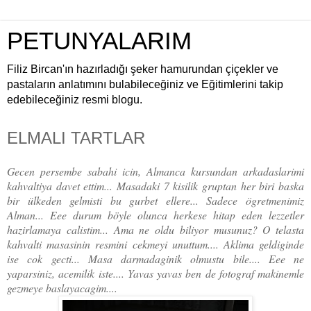
PETUNYALARIM
Filiz Bircan'ın hazırladığı şeker hamurundan çiçekler ve
pastaların anlatımını bulabileceğiniz ve Eğitimlerini takip
edebileceğiniz resmi blogu.
ELMALI TARTLAR
Gecen persembe sabahi icin, Almanca kursundan arkadaslarimi
kahvaltiya davet ettim... Masadaki 7 kisilik gruptan her biri baska
bir ülkeden gelmisti bu gurbet ellere... Sadece ögretmenimiz
Alman... Eee durum böyle olunca herkese hitap eden lezzetler
hazirlamaya calistim... Ama ne oldu biliyor musunuz? O telasta
kahvalti masasinin resmini cekmeyi unuttum.... Aklima geldiginde
ise cok gecti... Masa darmadaginik olmustu bile.... Eee ne
yaparsiniz, acemilik iste.... Yavas yavas ben de fotograf makinemle
gezmeye baslayacagim....