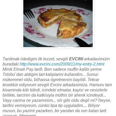
Tanitmak istedigim ilk lezzet, sevgili
EVCINI
arkadasimizin
buradaki
http://www.evcini.com/2009/11/my-entry-2.html
Minik Elmali Pay tarifi. Ben sadece muffin kalibi yerine
Tshibo`dan aldigim tart kaliplarini kullandim... Sonuc
mükemmel oldu, bilhassa ögretmenim bayildi. Tekrar
tesekkür ediyorum sevgili Evcini arkadasimiza. Hamuru tam
kivaminda kitir kitirdi, icindeki elmalar, kayisi ve cevizlerle
birlikte, tarcinin da katkisiyla müthis bir ahenk icindeydi...
Vayy canina ne yazarmisim... siir gibi oldu degil mi? Neyse,
tarifini vermiyorum, cünkü tipa tip uyguladim.... Biliyor
musun, bu yazimi yazarken, bir yandan da son kalan tarti
yiyorum. Mmmmm....