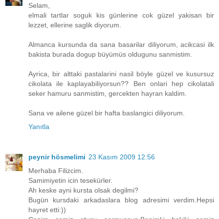
Selam,
elmali tartlar soguk kis günlerine cok güzel yakisan bir
lezzet, ellerine saglik diyorum.
Almanca kursunda da sana basarilar diliyorum, acikcasi ilk
bakista burada dogup büyümüs oldugunu sanmistim.
Ayrica, bir alttaki pastalarini nasil böyle güzel ve kusursuz
cikolata ile kaplayabiliyorsun?? Ben onlari hep cikolatali
seker hamuru sanmistim, gercekten hayran kaldim.
Sana ve ailene güzel bir hafta baslangici diliyorum.
Yanıtla
peynir hösmelimi
23 Kasım 2009 12:56
Merhaba Filizcim.
Samimiyetin icin tesekürler.
Ah keske ayni kursta olsak degilmi?
Bugün kursdaki arkadaslara blog adresimi verdim.Hepsi
hayret etti:))