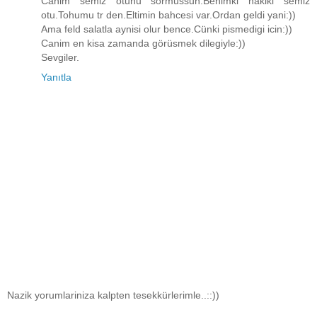
Canim semiz otunu sormussun.Benimki hakiki semiz
otu.Tohumu tr den.Eltimin bahcesi var.Ordan geldi yani:))
Ama feld salatla aynisi olur bence.Cünki pismedigi icin:))
Canim en kisa zamanda görüsmek dilegiyle:))
Sevgiler.
Yanıtla
Nazik yorumlariniza kalpten tesekkürlerimle..::))