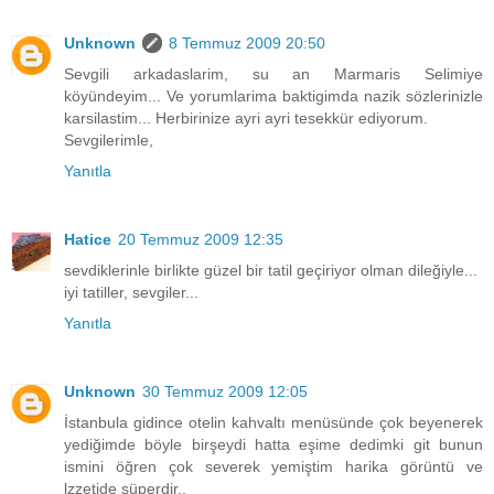
Unknown
8 Temmuz 2009 20:50
Sevgili arkadaslarim, su an Marmaris Selimiye
köyündeyim... Ve yorumlarima baktigimda nazik sözlerinizle
karsilastim... Herbirinize ayri ayri tesekkür ediyorum.
Sevgilerimle,
Yanıtla
Hatice
20 Temmuz 2009 12:35
sevdiklerinle birlikte güzel bir tatil geçiriyor olman dileğiyle...
iyi tatiller, sevgiler...
Yanıtla
Unknown
30 Temmuz 2009 12:05
İstanbula gidince otelin kahvaltı menüsünde çok beyenerek
yediğimde böyle birşeydi hatta eşime dedimki git bunun
ismini öğren çok severek yemiştim harika görüntü ve
lzzetide süperdir..