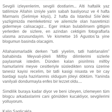
Sevgili izleyenlerim, sevgili dostlarim... Alti haftalik yaz
tatilimize Allahin izniyle yarin sabah basliyoruz ve 4 hafta
Marmaris (Selimiye köyü), 2 hafta da Istanbul Sile`deki
yazligimizda memleketimiz ve ailemizle olan hasretimizi
gidermeye calisacagiz... Eger imkan bulabilirsem gittigim
yerlerden de sizlere, en azindan cektigim fotograflarla
ulasma arzusundayim. Ve kismetse 16 Agustos`ta yine
blogumun basinda olacagim.
Allahaismarladik derken "tatli yiyelim, tatli hatirlanalim"
bahabinda Meyvali-jöleli Milföy dilimlerimi sizlerle
paylasmak istedim. Dünden kalan pisirilmis milföy
hamurlarimi meyve cesitleriyle süsledikten sonra üzerine
tanesiz kayisi recelim, bir tatli kasigi nisasta ve bir cay
bardagi suyla hazirlanmis oldugum jöleyi döktüm. Yaninda
vanilyali dondurmayla enfes bir lezzet oldu....
Simdilik buraya kadar diyor ve beni izleyen, izlemeyen tüm
blogcu arkadaslarimi cani gönülden kucakliyor, sevgilerimi
yolluyorum.
Kalin Saglicakla....