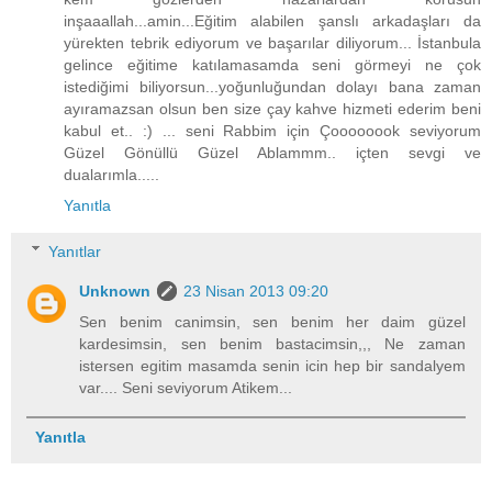
inşaaallah...amin...Eğitim alabilen şanslı arkadaşları da
yürekten tebrik ediyorum ve başarılar diliyorum... İstanbula
gelince eğitime katılamasamda seni görmeyi ne çok
istediğimi biliyorsun...yoğunluğundan dolayı bana zaman
ayıramazsan olsun ben size çay kahve hizmeti ederim beni
kabul et.. :) ... seni Rabbim için Çoooooook seviyorum
Güzel Gönüllü Güzel Ablammm.. içten sevgi ve
dualarımla.....
Yanıtla
Yanıtlar
Unknown
23 Nisan 2013 09:20
Sen benim canimsin, sen benim her daim güzel
kardesimsin, sen benim bastacimsin,,, Ne zaman
istersen egitim masamda senin icin hep bir sandalyem
var.... Seni seviyorum Atikem...
Yanıtla