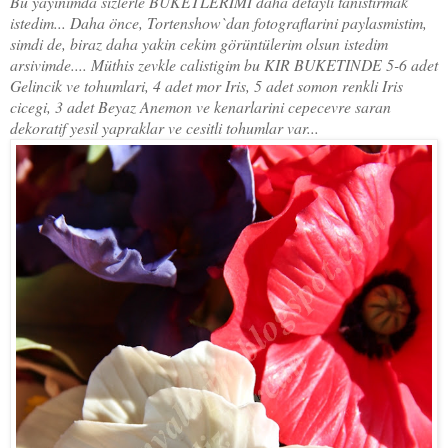
Bu yayinimda sizlerle BUKETLERIMI daha detayli tanistirmak
istedim... Daha önce, Tortenshow`dan fotograflarini paylasmistim,
simdi de, biraz daha yakin cekim görüntülerim olsun istedim
arsivimde.... Müthis zevkle calistigim bu KIR BUKETINDE 5-6 adet
Gelincik ve tohumlari, 4 adet mor Iris, 5 adet somon renkli Iris
cicegi, 3 adet Beyaz Anemon ve kenarlarini cepecevre saran
dekoratif yesil yapraklar ve cesitli tohumlar var...