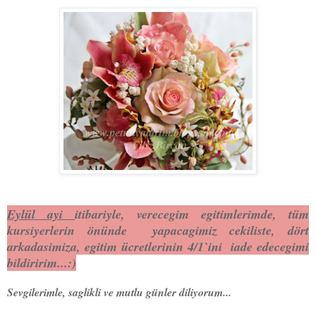
Eylül ay
i
itibariyle
,
verecegim egitimlerimde, tüm
kursiyerlerin önünde yapacagimiz cekiliste, d
ört
arkadasimiz
a
, egitim ücret
lerinin 4/
1`in
i
iade edecegimi
bildiririm...:)
Sevgilerimle, saglikli ve mutlu günler diliyorum...