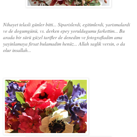
Nihayet telasli günler bitti... Siparislerdi, egitimlerdi, yarismalardi
ve de dogumgünü, vs. derken epey yoruldugumu farkettim... Bu
arada bir sürü güzel tarifler de denedim ve fotografladim ama
yayinlamaya firsat bulamadim henüz... Allah saglik versin, o da
olur insallah...