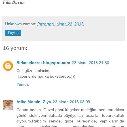
Filiz Bircan
Unknown
zaman:
Pazartesi, Nisan 22, 2013
Paylaş
16 yorum:
Birkaselezzet blogspot.com
22 Nisan 2013 21:30
Çok güzel ablacim .
Haberlerde harika buketlerde.:)))
Yanıtla
Atike Momini Ziya
23 Nisan 2013 08:09
Canım benim. Güzel gönüllü şeker meleğim. seni tanıdıkça
gönlümdeki yerin dahada büyüyor... maşaallah tebarekallah
diyorum.Rabbim senide, güzel yüreğinide, yaptıklarınıda
kem gözlerden nazarlardan korusun