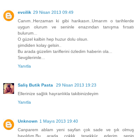
evcilik
29 Nisan 2013 09:49
Canım..Herzaman ki gibi harikasın..Umarım o tarihlerde
uygun olurum ve seninle enazından tanışma fırsatı
bulurum...
O güzel kalbin hep huzur dolu olsun.
şimdiden kolay gelsin..
Bu arada güzelim tariflerini özledim haberin ola...
Sevgilerimle...
Yanıtla
Saliş Butik Pasta
29 Nisan 2013 19:23
Ellerinize sağlık hayranlıkla takibinizdeyim
Yanıtla
Unknown
1 Mayıs 2013 19:40
Canparem ablam yeni sayfan çok sade ve şık olmuş
bayıldım.Bu arada çokkk teşekkür ederim senin