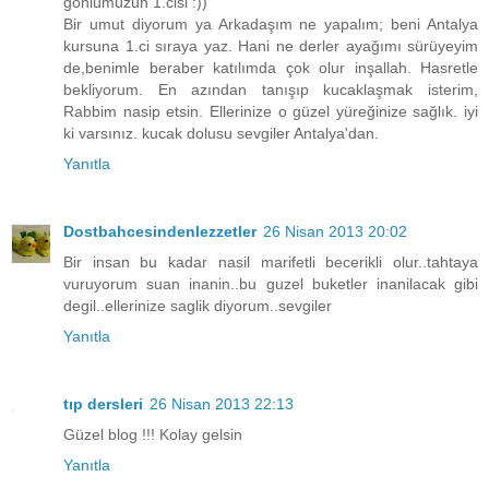
gönlümüzün 1.cisi :))
Bir umut diyorum ya Arkadaşım ne yapalım; beni Antalya
kursuna 1.ci sıraya yaz. Hani ne derler ayağımı sürüyeyim
de,benimle beraber katılımda çok olur inşallah. Hasretle
bekliyorum. En azından tanışıp kucaklaşmak isterim,
Rabbim nasip etsin. Ellerinize o güzel yüreğinize sağlık. iyi
ki varsınız. kucak dolusu sevgiler Antalya'dan.
Yanıtla
Dostbahcesindenlezzetler
26 Nisan 2013 20:02
Bir insan bu kadar nasil marifetli becerikli olur..tahtaya
vuruyorum suan inanin..bu guzel buketler inanilacak gibi
degil..ellerinize saglik diyorum..sevgiler
Yanıtla
tıp dersleri
26 Nisan 2013 22:13
Güzel blog !!! Kolay gelsin
Yanıtla