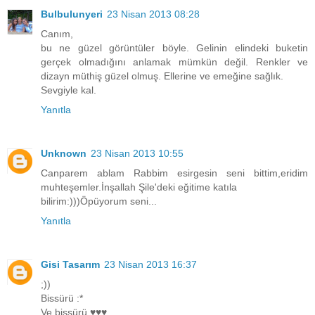
Bulbulunyeri
23 Nisan 2013 08:28
Canım,
bu ne güzel görüntüler böyle. Gelinin elindeki buketin
gerçek olmadığını anlamak mümkün değil. Renkler ve
dizayn müthiş güzel olmuş. Ellerine ve emeğine sağlık.
Sevgiyle kal.
Yanıtla
Unknown
23 Nisan 2013 10:55
Canparem ablam Rabbim esirgesin seni bittim,eridim
muhteşemler.İnşallah Şile'deki eğitime katıla
bilirim:)))Öpüyorum seni...
Yanıtla
Gisi Tasarım
23 Nisan 2013 16:37
;))
Bissürü :*
Ve bissürü ♥♥♥