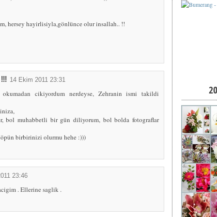
, hersey hayirlisiyla,gönlünce olur insallah.. !!
!!!
14 Ekim 2011 23:31
2
i okumadan cikiyordum nerdeyse, Zehranin ismi takildi
iniza,
r, bol muhabbetli bir gün diliyorum, bol bolda fotograflar
 öpün birbirinizi olurmu hehe :)))
011 23:46
igim . Ellerine saglik .