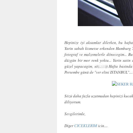
Hepinize iyi aksamlar dilerken, bu haf
Yarin sabah kismetse erkenden Hamburg 
fotograf ve malzemelerle dönecegim... 
düzgün bir mor renk yoktu... Yarin satin
güzel yapacagim, söz.::::)) Hafta basinda 
Persembe günü de "ver elini ISTANBUL"...
Sözü daha fazla uzatmadan hepinizi kucakl
diliyorum.
Sevgilerimle,
Diger
CICEKLERIM
icin....