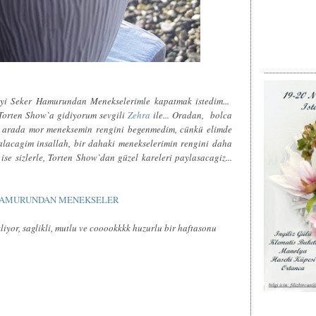
tayi Seker Hamurundan Menekselerimle kapatmak istedim...
Torten Show`a gidiyorum sevgili
Zehra
ile... Oradan, bolca
Bu arada mor meneksemin rengini begenmedim, cünkü elimde
 alacagim insallah, bir dahaki menekselerimin rengini daha
ise sizlerle, Torten Show`dan güzel kareleri paylasacagiz...
.
iyor, saglikli, mutlu ve cooookkkk huzurlu bir haftasonu