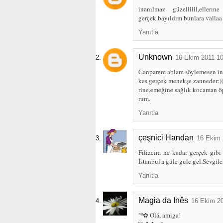
inanılmaz güzellllll,elle
gerçek.bayıldım bunlara vallaa
Yanıtla
Unknown
16 Ekim 2011 10
Canparem ablam söylemesen in
kes gerçek menekşe zanneder:))
rine,emeğine sağlık kocaman 
rum.
Yanıtla
çeşnici Handan
16 Ekim 
Filizcim ne kadar gerçek gibi 
İstanbul'a güle güle gel.Sevgiler
Yanıtla
Magia da Inês
16 Ekim 20
°º✿ Olá, amiga!