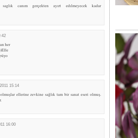
rıne saglık canım gerçekten ayırt edılmeyecek kadar
:42
an her
)Elle
öpüyo
2011 15:14
olmuşlar ellerine zevkine sağlık tam bir sanat eseri olmuş.
.
11 16:00