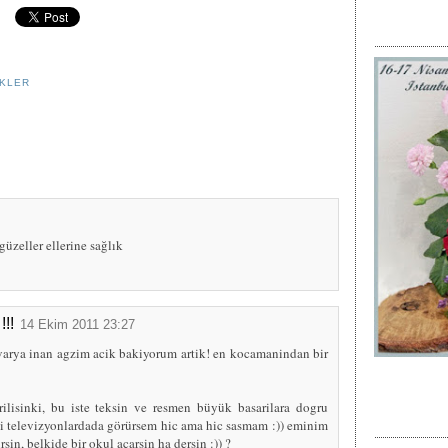
EKLER
üzeller ellerine sağlık
!!!
14 Ekim 2011 23:27
 varya inan agzim acik bakiyorum artik! en kocamanindan bir
ilisinki, bu iste teksin ve resmen büyük basarilara dogru
eni televizyonlardada görürsem hic ama hic sasmam :)) eminim
sin, belkide bir okul acarsin ha dersin :)) ?