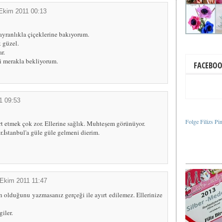
Ekim 2011 00:13
yranlıkla çiçeklerine bakıyorum.
 güzel.
r.
i merakla bekliyorum.
FACEBO
1 09:53
Folge Filizs Pi
ırt etmek çok zor. Ellerine sağlık. Muhteşem görünüyor.
r.İstanbul'a güle güle gelmeni dierim.
Ekim 2011 11:47
 olduğunu yazmasanız gerçeği ile ayırt edilemez. Ellerinize
giler.