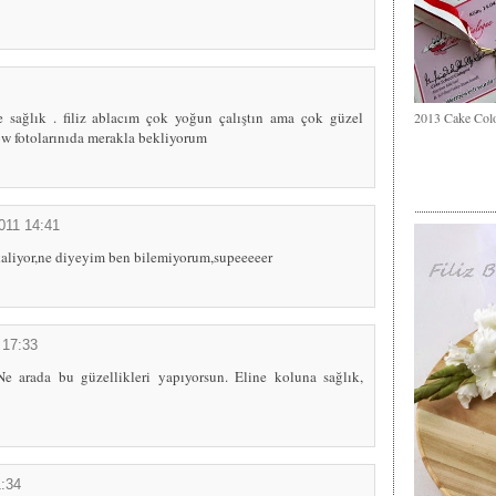
e sağlık . filiz ablacım çok yoğun çalıştın ama çok güzel
2013 Cake Col
show fotolarınıda merakla bekliyorum
011 14:41
 kaliyor,ne diyeyim ben bilemiyorum,supeeeeer
 17:33
 Ne arada bu güzellikleri yapıyorsun. Eline koluna sağlık,
:34