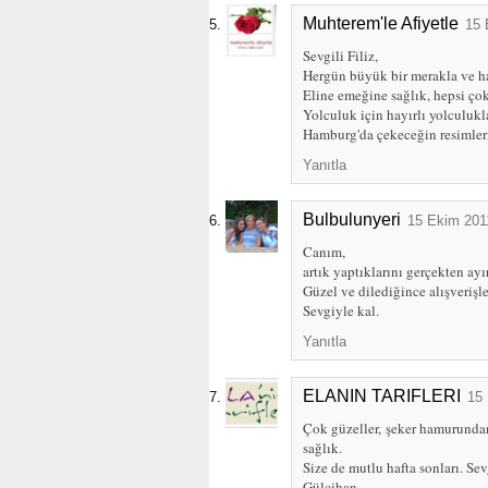
Muhterem'le Afiyetle
15 
Sevgili Filiz,
Hergün büyük bir merakla ve ha
Eline emeğine sağlık, hepsi çok
Yolculuk için hayırlı yolculukla
Hamburg'da çekeceğin resimler
Yanıtla
Bulbulunyeri
15 Ekim 201
Canım,
artık yaptıklarını gerçekten ay
Güzel ve dilediğince alışverişle
Sevgiyle kal.
Yanıtla
ELANIN TARIFLERI
15 
Çok güzeller, şeker hamurundan
sağlık.
Size de mutlu hafta sonları. Sev
Gülcihan