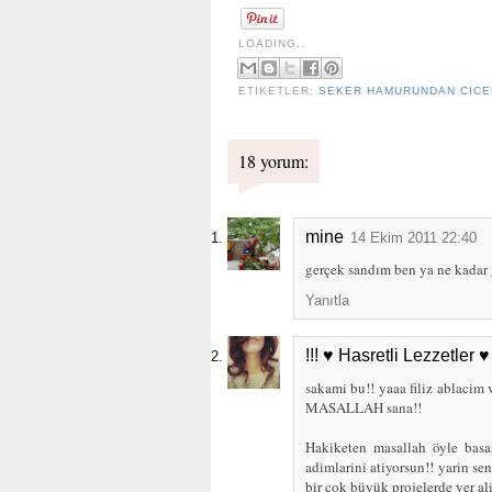
LOADING..
ETIKETLER:
SEKER HAMURUNDAN CIC
18 yorum:
mine
14 Ekim 2011 22:40
gerçek sandım ben ya ne kadar g
Yanıtla
!!! ♥ Hasretli Lezzetler ♥ 
sakami bu!! yaaa filiz ablacim
MASALLAH sana!!
Hakiketen masallah öyle basar
adimlarini atiyorsun!! yarin s
bir cok büyük projelerde yer alir