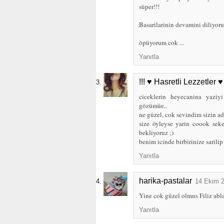
süper!!!
Basarilarinin devamini diliyorum
öpüyorum cok ...
Yanıtla
!!! ♥ Hasretli Lezzetler ♥ 
ciceklerin heyecanina yaziy
gözümüe..
ne güzel, cok sevindim sizin ad
size öyleyse yarin coook seke
bekliyoruz ;)
benim icinde birbirinize sarilip
Yanıtla
harika-pastalar
14 Ekim 2
Yine cok güzel olmus Filiz ablac
Yanıtla