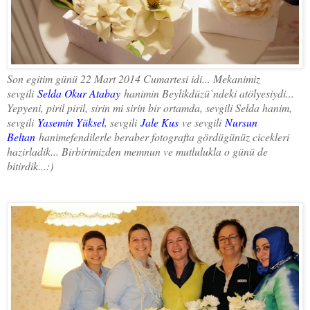
Son egitim günü 22 Mart 2014 Cumartesi idi... Mekanimiz
sevgili
Selda Okur Atabay
hanimin Beylikdüzü`ndeki atölyesiydi...
Yepyeni, piril piril, sirin mi sirin bir ortamda, sevgili Selda hanim,
sevgili
Yasemin Yüksel
, sevgili
Jale Kus
ve sevgili
Nursun
Beltan
hanimefendilerle beraber fotografta gördügünüz cicekleri
hazirladik... Birbirimizden memnun ve mutlulukla o günü de
bitirdik...:)