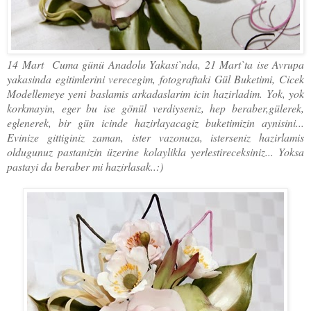
14 Mart Cuma günü Anadolu Yakasi`nda, 21 Mart`ta ise Avrupa
yakasinda egitimlerini verecegim, fotograftaki Gül Buketimi, Cicek
Modellemeye yeni baslamis arkadaslarim icin hazirladim. Yok, yok
korkmayin, eger bu ise gönül verdiyseniz, hep beraber,gülerek,
eglenerek, bir gün icinde hazirlayacagiz buketimizin aynisini...
Evinize gittiginiz zaman, ister vazonuza, isterseniz hazirlamis
oldugunuz pastanizin üzerine kolaylikla yerlestireceksiniz... Yoksa
pastayi da beraber mi hazirlasak..:)