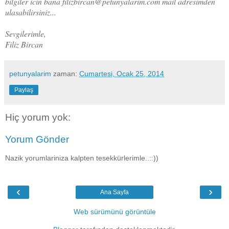
bilgiler icin bana filizbircan@petunyalarim.com mail adresimden
ulasabilirsiniz...
Sevgilerimle,
Filiz Bircan
petunyalarim
zaman:
Cumartesi, Ocak 25, 2014
Paylaş
Hiç yorum yok:
Yorum Gönder
Nazik yorumlariniza kalpten tesekkürlerimle..::))
‹
›
Ana Sayfa
Web sürümünü görüntüle