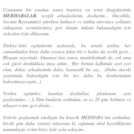
Uzuuunnn bir aradan sonra hepinize en icten duygularimla
MERHABALAR
, sevgili arkadaslarim, dostlarim... Öncelikle,
Gecmis Bayraminizi yürekten kutluyor ve tatilim süresince yollamis
oldugunuz yorumlariniza geri dönme imkani bulamadigim icin
sizlerden özür diliyorum.
Türkiye`deki egitimlerim nedeniyle, bu seneki tatilim, her
zamankinden biraz daha yorucu fakat bir o kadar da zevkli gecti...
Blogum sayesinde, Almanya`dan sonra, memleketimde de, cok ama
cok güzel dostluklara imza attim... Her birinin kalbimde ayri yeri
olan, dokuz arkadasimla daha, kaynastik bu yaz... (Daha önceki
yayinimda bahsettigim icin bir kez daha bu dostlarimdan
bahsetmeyecegim...)
Verilen egitimler, kurulan dostluklar, planlanan yeni
paylasimlar...::)) Tüm bunlarin ardindan, en az 20 gün Selimiye ve
nihayet evime geri dönüs...
Sizlerle paylasmak istedigim bu kisacik MERHABA`nin ardindan,
bir-iki gün daha izninizi istiyorum ki, oglumun okul hazirliklarini
tamamlayip, evimi biraz hale yola sokayim...